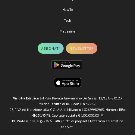
HowTo
Tech
Magazine
ABBONATI
NEWSLETTER
Visibilia Editrice Srl
- Via Privata Giovannino De Grassi 12/12A - 20123
Milano. Iscritta al ROC con il n.37767.
CF, P.IVA ed iscrizione alla C.C.I.A.A. di Milano n.10269990965. Numero REA:
MI-2519578. Capitale sociale € 100.000,00 I.V.
PC Professionale © 2026. Tutti i diritti di proprietà letteraria ed artistica
riservati.