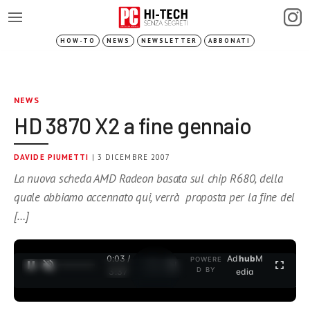
HOW-TO
NEWS
NEWSLETTER
ABBONATI
NEWS
HD 3870 X2 a fine gennaio
DAVIDE PIUMETTI
| 3 DICEMBRE 2007
La nuova scheda AMD Radeon basata sul chip R680, della
quale abbiamo accennato qui, verrà proposta per la fine del
[…]
0:03 /
Ad
hub
M
POWERE
1
/
2
D BY
3:37
edia