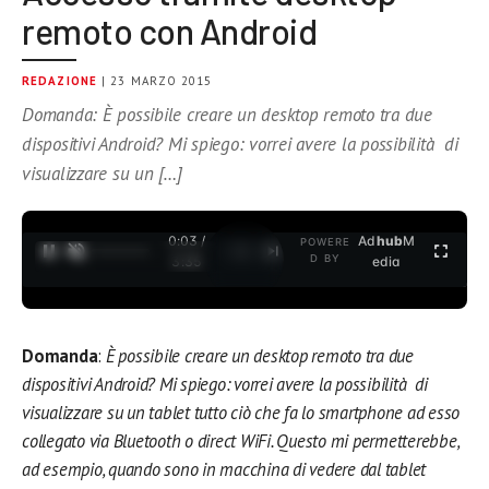
remoto con Android
REDAZIONE
| 23 MARZO 2015
Domanda: È possibile creare un desktop remoto tra due
dispositivi Android? Mi spiego: vorrei avere la possibilità di
visualizzare su un […]
0:03 /
Ad
hub
M
POWERE
1
/
2
D BY
3:35
edia
Domanda
:
È possibile creare un desktop remoto tra due
dispositivi Android? Mi spiego: vorrei avere la possibilità di
visualizzare su un tablet tutto ciò che fa lo smartphone ad esso
collegato via Bluetooth o direct WiFi. Questo mi permetterebbe,
ad esempio, quando sono in macchina di vedere dal tablet