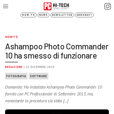
HOW-TO
NEWS
NEWSLETTER
ABBONATI
HOWTO
Ashampoo Photo Commander
10 ha smesso di funzionare
REDAZIONE
| 12 DICEMBRE 2013
FOTOGRAFIA
SOFTWARE
Domanda: Ho installato Ashampoo Photo Commander 10
fornito con PC Professionale di Settembre 2013, ma,
nonostante la procedura sia stata […]