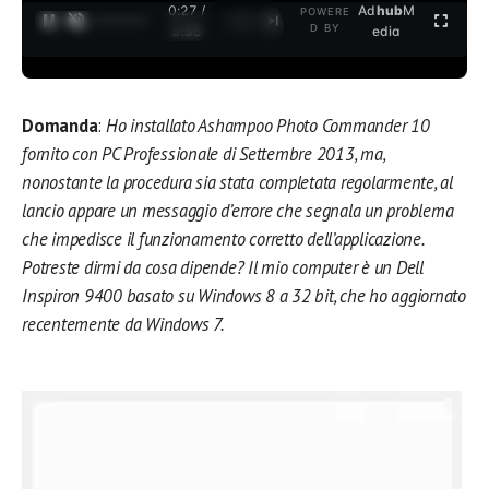
0:27 /
Ad
hub
M
POWERE
1
/
2
D BY
3:35
edia
Domanda
:
Ho installato Ashampoo Photo Commander 10
fornito con PC Professionale di Settembre 2013, ma,
nonostante la procedura sia stata completata regolarmente, al
lancio appare un messaggio d’errore che segnala un problema
che impedisce il funzionamento corretto dell’applicazione.
Potreste dirmi da cosa dipende? Il mio computer è un Dell
Inspiron 9400 basato su Windows 8 a 32 bit, che ho aggiornato
recentemente da Windows 7.