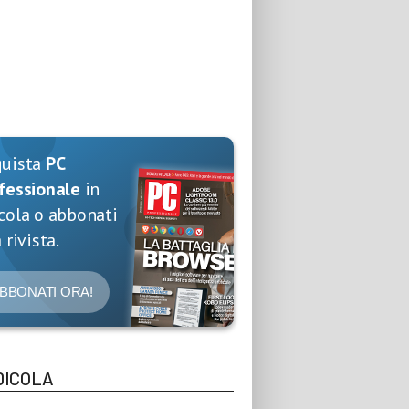
quista
PC
fessionale
in
cola o abbonati
 rivista.
BBONATI ORA!
DICOLA