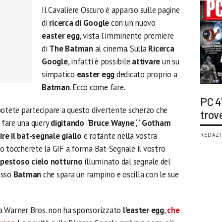
Il Cavaliere Oscuro è apparso sulle pagine
di
ricerca di Google
con un nuovo
easter egg
, vista l’imminente premiere
di
The Batman
al cinema. Sulla
Ricerca
Google
, infatti è possibile
attivare
un su
simpatico
easter egg
dedicato proprio a
Batman
. Ecco come fare.
PC 4
potete partecipare a questo divertente scherzo che
trov
à fare una query
digitando
“
Bruce Wayne
“, “
Gotham
ire il bat-segnale giallo
e rotante nella vostra
REDAZI
e o toccherete la GIF a forma Bat-Segnale il vostro
mpestoso cielo
notturno
illuminato dal segnale del
esso
Batman
che spara un rampino e oscilla con le sue
la Warner Bros. non ha sponsorizzato
l’easter egg
,
che