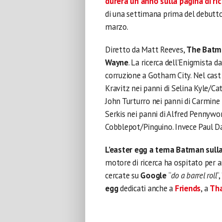
durerà un anno sulla pagina di ri
di una settimana prima del debutto
marzo.
Diretto da Matt Reeves,
The Batm
Wayne
. La ricerca dell’Enigmista 
corruzione a Gotham City. Nel cas
Kravitz nei panni di Selina Kyle/C
John Turturro nei panni di Carmine 
Serkis nei panni di Alfred Pennywor
Cobblepot/Pinguino. Invece Paul Da
L’easter egg a tema Batman sull
motore di ricerca ha ospitato per 
cercate su
Google
“
do a barrel roll
“,
egg
dedicati anche a
Friends
, a
Th