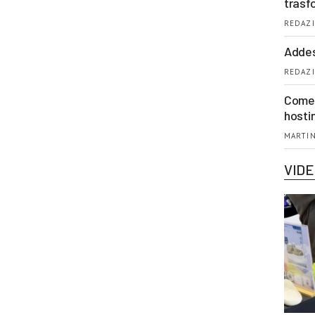
trasf
REDAZI
Addes
REDAZI
Come 
hosti
MARTIN
VID