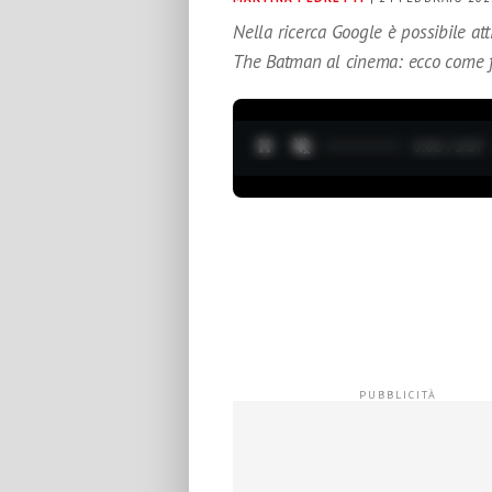
Nella ricerca Google è possibile att
The Batman al cinema: ecco come 
0:04 / 3:37