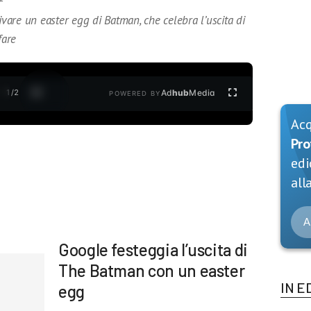
ivare un easter egg di Batman, che celebra l’uscita di
fare
1
/
2
Ad
hub
Media
POWERED BY
Ac
Pro
edi
alla
A
Google festeggia l’uscita di
The Batman con un easter
IN E
egg