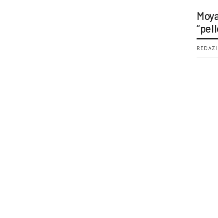
Moya
“pell
REDAZI