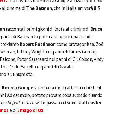
cerca
. La novità sulla Ricerca Google arriva a poco più
 al cinema di
The Batman
, che in Italia arriverà il 3
an
racconta i primi giorni di lotta al crimine di
Bruce
da parte di Batman lo porta a scoprire una grande
t troviamo
Robert Pattinson
come protagonista, Zoë
atwoman, Jeffrey Wright nei panni di James Gordon,
Falcone, Peter Sarsgaard nei panni di Gil Colson, Andy
th e Colin Farrell nei panni di Oswald
no è l’Enigmista.
a Ricerca Google
si unisce a molti altri trucchi che il
anni. Ad esempio, potete provare cosa succede quando
 “
occhi finti
” o “
askew
“. In passato ci sono stati
easter
anos
e a
Il mago di Oz
.