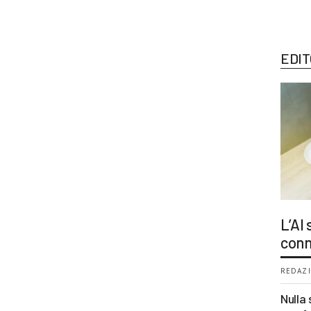
EDIT
L’AI
conn
REDAZI
Nulla 