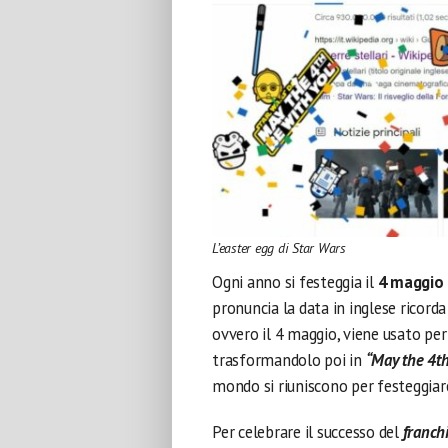
L’easter egg di Star Wars
Ogni anno si festeggia il
4 maggio
pronuncia la data in inglese ricorda
ovvero il 4 maggio, viene usato per
trasformandolo poi in
“May the 4th
mondo si riuniscono per festeggiare
Per celebrare il successo del
franch