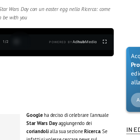
 Star Wars Day con un easter egg nella Ricerca: come
th be with you
1
/
2
Ad
hub
Media
POWERED BY
Ac
Pro
edi
alla
A
Google
ha deciso di celebrare l’annuale
Star Wars Day
aggiungendo dei
IN E
coriandoli
alla sua sezione
Ricerca
. Se
infatti si volesse cercare news sul