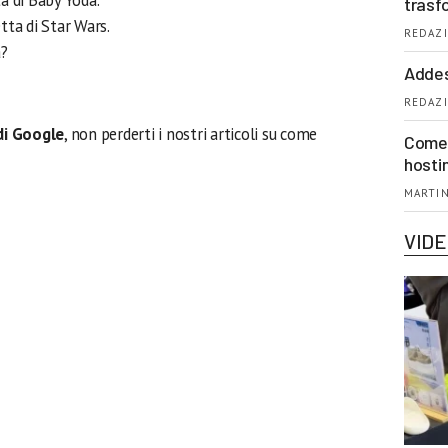
a di Baby Yoda.
trasf
tta di Star Wars.
REDAZI
a?
Addes
REDAZI
di Google
, non perderti i nostri articoli su come
Come 
hosti
MARTIN
VID