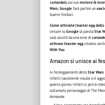
coriandoli
, sul suo
motore di rice
Wars
,
Google
farà partire un
east
Guerre Stellari.
Come attivarle l’easter egg dello
cercare su
Google
la parola
Star W
sarà accolti da una serie di
coriand
attivare l’easter egg
citiamo anch
With You
.
Amazon si unisce ai fe
Ai festeggiamenti dello
Star Wars
Infatti l’assistente vocale si è agg
questo giorno. Infatti si potrà chi
sull’amato personaggio di The Man
domande.