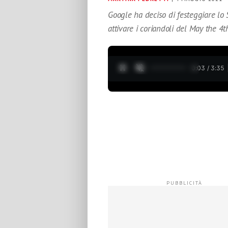
Google ha deciso di festeggiare lo
attivare i coriandoli del May the 4
0:04 / 3:35