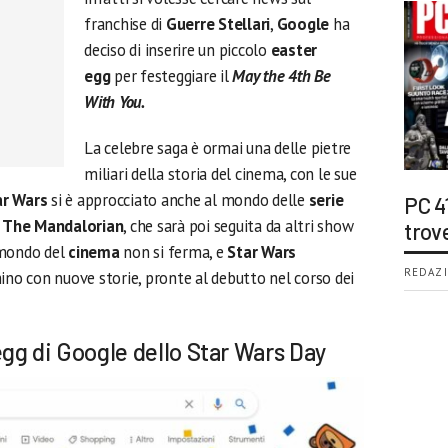
franchise di
Guerre Stellari
,
Google
ha
deciso di inserire un piccolo
easter
egg
per festeggiare il
May the 4th Be
With You.
La celebre saga è ormai una delle pietre
miliari della storia del cinema, con le sue
ar Wars
si è approcciato anche al mondo delle
serie
PC 4
a
The Mandalorian
, che sarà poi seguita da altri show
trov
 mondo del
cinema
non si ferma, e
Star Wars
REDAZI
ino con nuove storie, pronte al debutto nel corso dei
egg di Google dello Star Wars Day