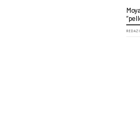
Moya
“pell
REDAZI