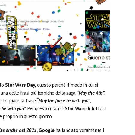
lo
Star Wars Day,
questo perché il modo in cui si
 una delle frasi più iconiche della saga.
“May the 4th”
,
 storpiare la frase
“May the force be with you”
,
 be with you”
. Per questo i fan di
Star Wars
di tutto il
 proprio in questo giorno.
ise anche nel 2021
,
Google
ha lanciato veramente i