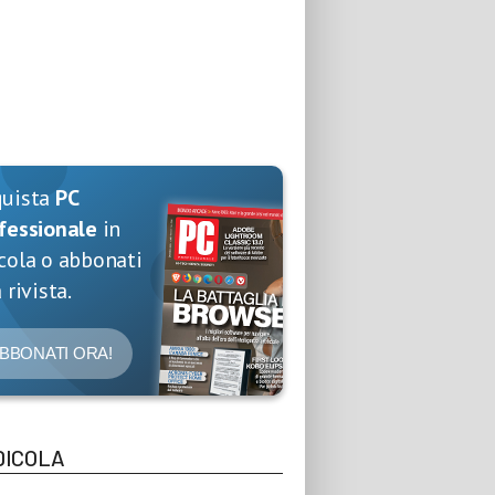
quista
PC
fessionale
in
cola o abbonati
 rivista.
BBONATI ORA!
DICOLA