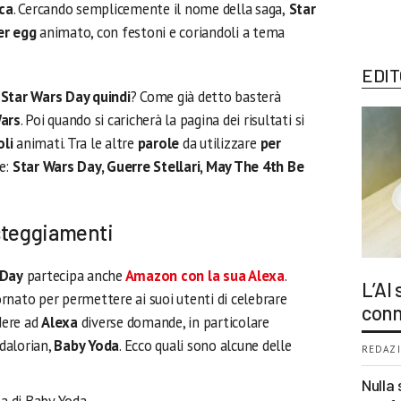
rca
. Cercando semplicemente il nome della saga,
Star
er egg
animato, con festoni e coriandoli a tema
EDIT
 Star Wars Day quindi
? Come già detto basterà
ars
. Poi quando si caricherà la pagina dei risultati si
oli
animati. Tra le altre
parole
da utilizzare
per
e:
Star Wars Day, Guerre Stellari, May The 4th Be
steggiamenti
 Day
partecipa anche
Amazon
con la sua
Alexa
.
L’AI
iornato per permettere ai suoi utenti di celebrare
conn
edere ad
Alexa
diverse domande, in particolare
dalorian,
Baby Yoda
. Ecco quali sono alcune delle
REDAZI
Nulla 