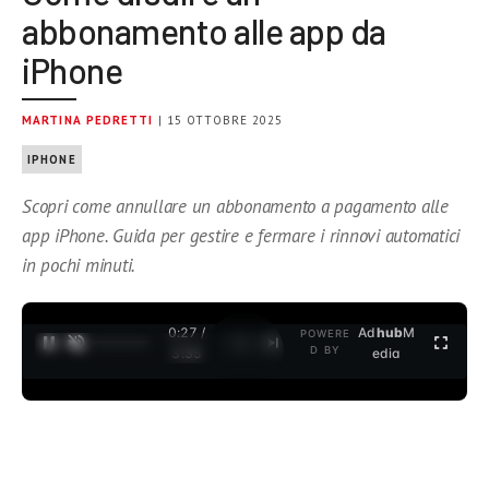
abbonamento alle app da
iPhone
MARTINA PEDRETTI
| 15 OTTOBRE 2025
IPHONE
Scopri come annullare un abbonamento a pagamento alle
app iPhone. Guida per gestire e fermare i rinnovi automatici
in pochi minuti.
0:27 /
Ad
hub
M
POWERE
1
/
2
D BY
3:35
edia