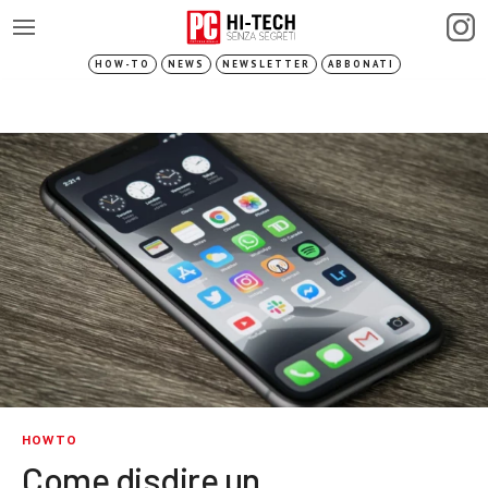
HOW-TO
NEWS
NEWSLETTER
ABBONATI
HOWTO
Come disdire un