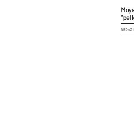
Moya
“pell
REDAZI