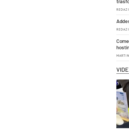
trasf
REDAZI
Addes
REDAZI
Come 
hosti
MARTIN
VID