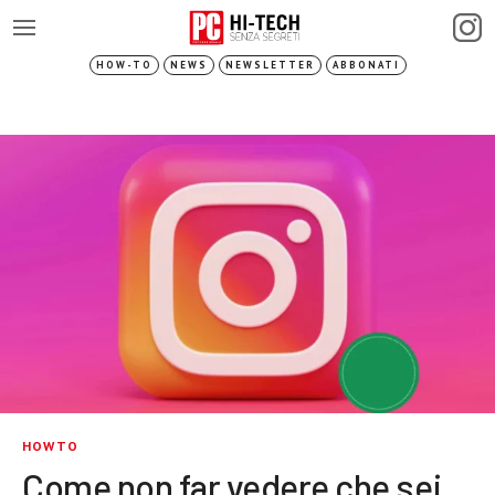
HOW-TO
NEWS
NEWSLETTER
ABBONATI
HOWTO
Come non far vedere che sei