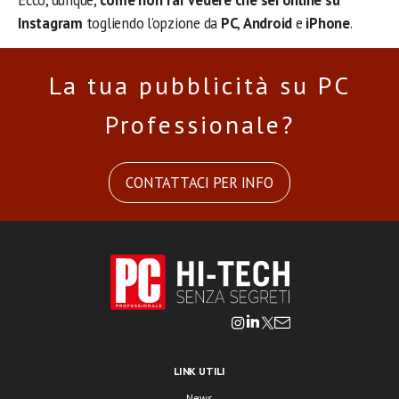
Ecco, dunque,
come non far vedere che sei online su
Instagram
togliendo l’opzione da
PC
,
Android
e
iPhone
.
La tua pubblicità su PC
Professionale?
CONTATTACI PER INFO
LINK UTILI
News