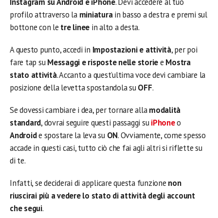
Instagram su Android e iPhone
. Devi accedere al tuo
profilo attraverso la
miniatura
in basso a destra e premi sul
bottone con le
tre linee
in alto a desta.
A questo punto, accedi in
Impostazioni
e attività
, per poi
fare tap su
Messaggi e risposte nelle storie
e
Mostra
stato attività
. Accanto a quest’ultima voce devi cambiare la
posizione della levetta spostandola su
OFF
.
Se dovessi cambiare i dea, per tornare alla
modalità
standard
, dovrai seguire questi passaggi su
iPhone
o
Android
e spostare la leva su
ON
. Ovviamente, come spesso
accade in questi casi, tutto ciò che fai agli altri si riflette su
di te.
Infatti, se deciderai di applicare questa funzione
non
riuscirai più a vedere lo stato di attività degli account
che segui
.