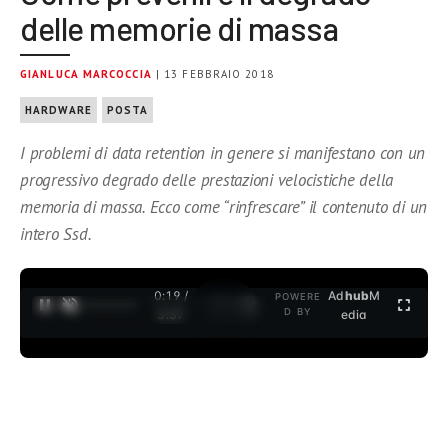
delle memorie di massa
GIANLUCA MARCOCCIA
| 13 FEBBRAIO 2018
HARDWARE
POSTA
I problemi di data retention in genere si manifestano con un
progressivo degrado delle prestazioni velocistiche della
memoria di massa. Ecco come “rinfrescare” il contenuto di un
intero Ssd.
0:19 /
Ad
hub
M
POWERE
1
/
2
D BY
3:37
edia