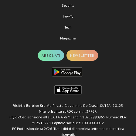
Security
HowTo
Tech
Magazine
ABBONATI
NEWSLETTER
Visibilia Editrice Srl
- Via Privata Giovannino De Grassi 12/12A - 20123
Milano. Iscritta al ROC con il n.37767.
CF, P.IVA ed iscrizione alla C.C.I.A.A. di Milano n.10269990965. Numero REA:
MI-2519578. Capitale sociale € 100.000,00 I.V.
PC Professionale © 2026. Tutti i diritti di proprietà letteraria ed artistica
riservati.