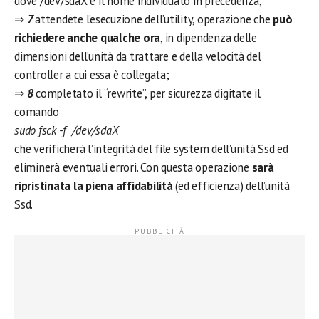
dove /dev/sdaX è il nome individuato in precedenza,
⇒
7
attendete l’esecuzione dell’utility, operazione che
può
richiedere anche qualche ora
, in dipendenza delle
dimensioni dell’unità da trattare e della velocità del
controller a cui essa è collegata;
⇒
8
completato il “rewrite”, per sicurezza digitate il
comando
sudo fsck -f /dev/sdaX
che verificherà l’integrità del file system dell’unità Ssd ed
eliminerà eventuali errori. Con questa operazione
sarà
ripristinata la piena affidabilità
(ed efficienza) dell’unità
Ssd.