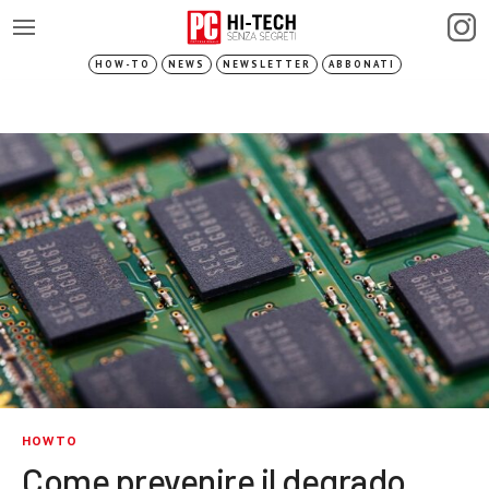
HOW-TO
NEWS
NEWSLETTER
ABBONATI
HOWTO
Come prevenire il degrado