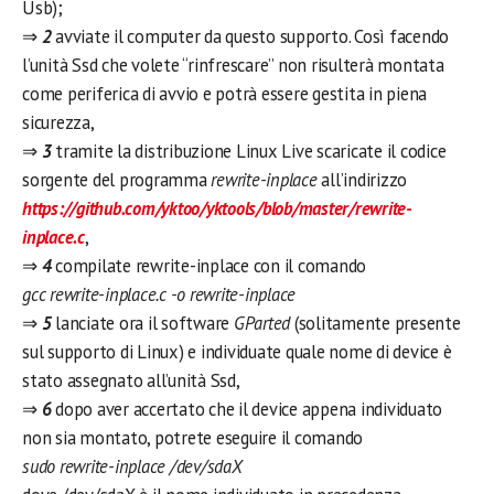
Usb);
⇒
2
avviate il computer da questo supporto. Così facendo
l’unità Ssd che volete “rinfrescare” non risulterà montata
come periferica di avvio e potrà essere gestita in piena
sicurezza,
⇒
3
tramite la distribuzione Linux Live scaricate il codice
sorgente del programma
rewrite-inplace
all’indirizzo
https://github.com/yktoo/yktools/blob/master/rewrite-
inplace.c
,
⇒
4
compilate rewrite-inplace con il comando
gcc rewrite-inplace.c -o rewrite-inplace
⇒
5
lanciate ora il software
GParted
(solitamente presente
sul supporto di Linux) e individuate quale nome di device è
stato assegnato all’unità Ssd,
⇒
6
dopo aver accertato che il device appena individuato
non sia montato, potrete eseguire il comando
sudo rewrite-inplace /dev/sdaX