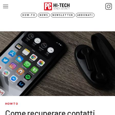
HOW-TO
NEWS
NEWSLETTER
ABBONATI
HOWTO
Come recuperare contatti