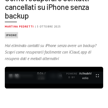
cancellati su iPhone senza
backup
MARTINA PEDRETTI
| 3 OTTOBRE 2025
IPHONE
Hai eliminato contatti su iPhone senza avere un backup?
Scopri come recuperarli facilmente con iCloud, app di
recupero dati e metodi alternativi
0:04 /
Ad
hub
M
POWERE
1
/
2
D BY
3:35
edia