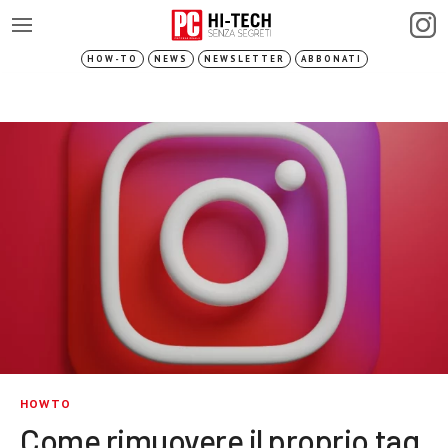
HOW-TO
NEWS
NEWSLETTER
ABBONATI
HOWTO
Come rimuovere il proprio tag