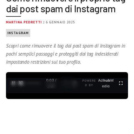
dai post spam di Instagram
MARTINA PEDRETTI
| 6 GENNAIO 2025
INSTAGRAM
Scopri come rimuovere il tag dai post spam di Instagram in
pochi semplici passaggi e proteggiti dai tag indesiderati
impostando restrizioni sul tuo profilo.
0:04 /
Ad
hub
M
POWERE
1
/
2
D BY
3:37
edia