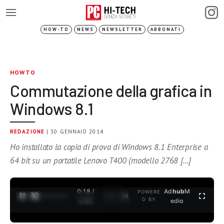
HOW-TO
NEWS
NEWSLETTER
ABBONATI
HOWTO
Commutazione della grafica in
Windows 8.1
REDAZIONE
| 30 GENNAIO 2014
Ho installato la copia di prova di Windows 8.1 Enterprise a
64 bit su un portatile Lenovo T400 (modello 2768 […]
0:18 /
Ad
hub
M
POWERE
1
/
2
D BY
3:35
edia