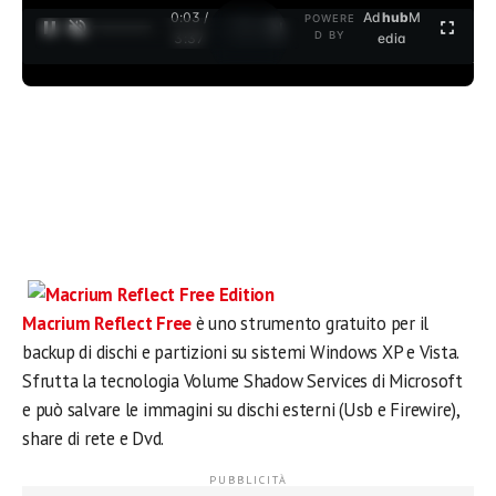
0:03 /
Ad
hub
M
POWERE
1
/
2
D BY
3:37
edia
Macrium Reflect Free
è uno strumento gratuito per il
backup di dischi e partizioni su sistemi Windows XP e Vista.
Sfrutta la tecnologia Volume Shadow Services di Microsoft
e può salvare le immagini su dischi esterni (Usb e Firewire),
share di rete e Dvd.