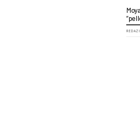
Moya
“pell
REDAZI