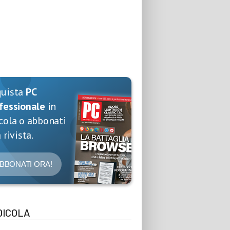
quista
PC
fessionale
in
cola o abbonati
 rivista.
BBONATI ORA!
DICOLA