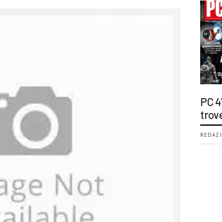
PC 4
trov
REDAZI