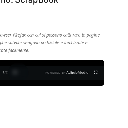
owser Firefox con cui si possono catturare le pagine
ine salvate vengono archiviate e indicizzate e
cate facilmente.
1
/
2
Ad
hub
Media
POWERED BY