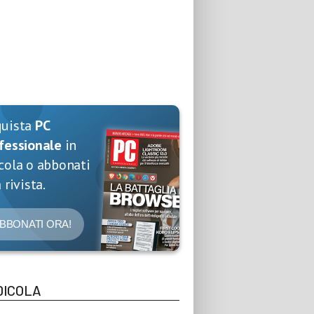
quista
PC
fessionale
in
cola o abbonati
 rivista.
BBONATI ORA!
DICOLA