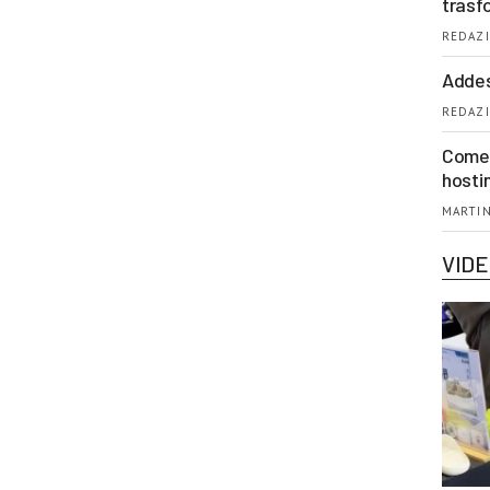
trasf
REDAZI
Addes
REDAZI
Come 
hosti
MARTIN
VID