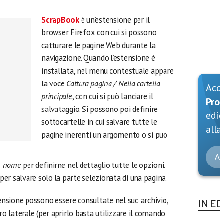
ScrapBook
è un’estensione per il
browser Firefox con cui si possono
catturare le pagine Web durante la
navigazione. Quando l’estensione è
installata, nel menu contestuale appare
la voce
Cattura pagina / Nella cartella
Ac
principale
, con cui si può lanciare il
Pro
salvataggio. Si possono poi definire
edi
sottocartelle in cui salvare tutte le
alla
pagine inerenti un argomento o si può
A
on nome
per definirne nel dettaglio tutte le opzioni.
er salvare solo la parte selezionata di una pagina.
tensione possono essere consultate nel suo archivio,
IN E
ro laterale (per aprirlo basta utilizzare il comando