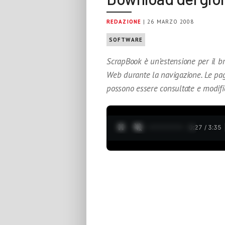
REDAZIONE
| 26 MARZO 2008
SOFTWARE
ScrapBook è un’estensione per il br
Web durante la navigazione. Le pag
possono essere consultate e modifi
0:28 / 3:35