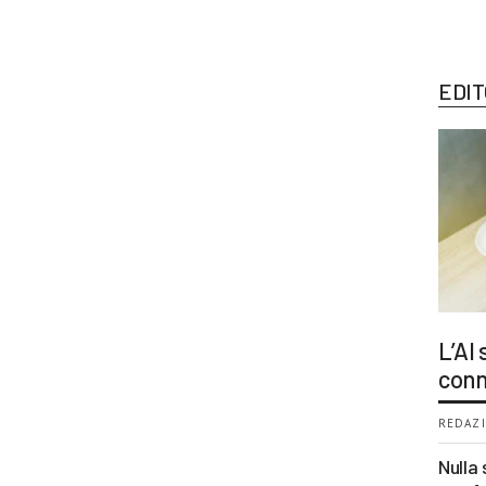
EDIT
L’AI
conn
REDAZI
Nulla 