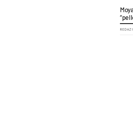
Moya
“pell
REDAZI