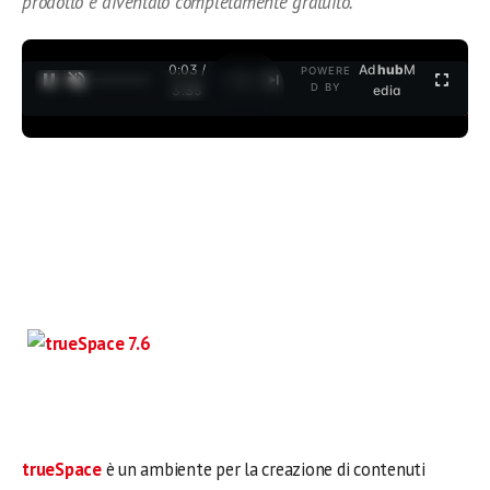
prodotto è diventato completamente gratuito.
0:04 /
Ad
hub
M
POWERE
1
/
2
D BY
3:35
edia
trueSpace
è un ambiente per la creazione di contenuti