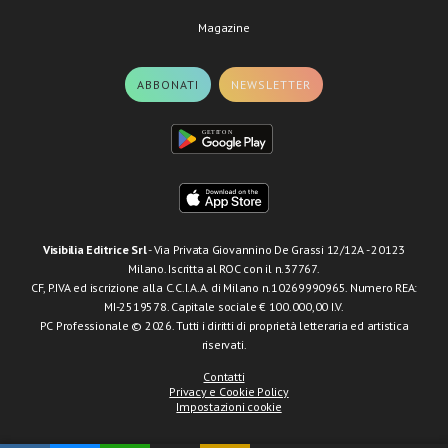
Magazine
ABBONATI
NEWSLETTER
Visibilia Editrice Srl
- Via Privata Giovannino De Grassi 12/12A - 20123
Milano. Iscritta al ROC con il n.37767.
CF, P.IVA ed iscrizione alla C.C.I.A.A. di Milano n.10269990965. Numero REA:
MI-2519578. Capitale sociale € 100.000,00 I.V.
PC Professionale © 2026. Tutti i diritti di proprietà letteraria ed artistica
riservati.
Contatti
Privacy e Cookie Policy
Impostazioni cookie