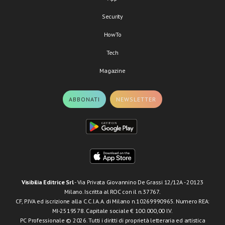
Security
HowTo
Tech
Magazine
ABBONATI
NEWSLETTER
Visibilia Editrice Srl
- Via Privata Giovannino De Grassi 12/12A - 20123
Milano. Iscritta al ROC con il n.37767.
CF, P.IVA ed iscrizione alla C.C.I.A.A. di Milano n.10269990965. Numero REA:
MI-2519578. Capitale sociale € 100.000,00 I.V.
PC Professionale © 2026. Tutti i diritti di proprietà letteraria ed artistica