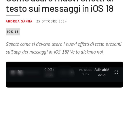
testo sui messaggi in iOS 18
ANDREA SANNA
| 25 OTTOBRE 2024
IOS 18
Sapete come si devono usare i nuovi effetti di testo presenti
sull’app dei messaggi in iOS 18? Ve lo diciamo noi
0:04 /
Ad
hub
M
POWERE
1
/
2
D BY
3:35
edia