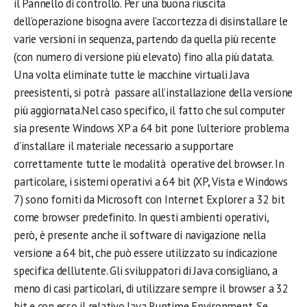
il Pannello di controllo. Per una buona riuscita
dell’operazione bisogna avere l’accortezza di disinstallare le
varie versioni in sequenza, partendo da quella più recente
(con numero di versione più elevato) fino alla più datata.
Una volta eliminate tutte le macchine virtuali Java
preesistenti, si potrà passare all’installazione della versione
più aggiornata.Nel caso specifico, il fatto che sul computer
sia presente Windows XP a 64 bit pone l’ulteriore problema
d’installare il materiale necessario a supportare
correttamente tutte le modalità operative del browser. In
particolare, i sistemi operativi a 64 bit (XP, Vista e Windows
7) sono forniti da Microsoft con Internet Explorer a 32 bit
come browser predefinito. In questi ambienti operativi,
però, è presente anche il software di navigazione nella
versione a 64 bit, che può essere utilizzato su indicazione
specifica dell’utente. Gli sviluppatori di Java consigliano, a
meno di casi particolari, di utilizzare sempre il browser a 32
bit e con esso il relativo Java Runtime Environment. Se