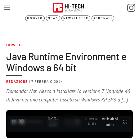
HOW-TO
NEWS
NEWSLETTER
ABBONATI
HOWTO
Java Runtime Environment e
Windows a 64 bit
REDAZIONE
| 7 FEBBRAIO 2014
Domanda: Non riesco a installare la versione 7 Upgrade 45
di Java nel mio computer basato su Windows XP SP3 a […]
0:04 /
Ad
hub
M
POWERE
1
/
2
D BY
3:37
edia