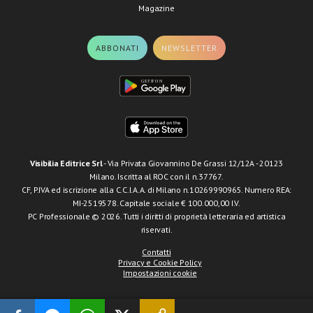
Magazine
ABBONATI
NEWSLETTER
Visibilia Editrice Srl
- Via Privata Giovannino De Grassi 12/12A - 20123
Milano. Iscritta al ROC con il n.37767.
CF, P.IVA ed iscrizione alla C.C.I.A.A. di Milano n.10269990965. Numero REA:
MI-2519578. Capitale sociale € 100.000,00 I.V.
PC Professionale © 2026. Tutti i diritti di proprietà letteraria ed artistica
riservati.
Contatti
Privacy e Cookie Policy
Impostazioni cookie