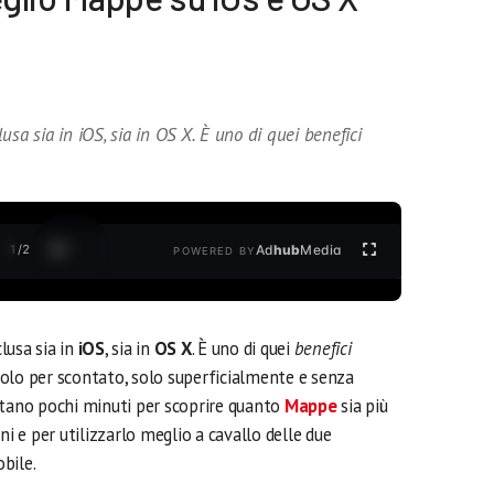
sa sia in iOS, sia in OS X. È uno di quei benefici
1
/
2
Ad
hub
Media
POWERED BY
lusa sia in
iOS
, sia in
OS X
. È uno di quei
benefici
dolo per scontato, solo superficialmente e senza
stano pochi minuti per scoprire quanto
Mappe
sia più
ni e per utilizzarlo meglio a cavallo delle due
bile.