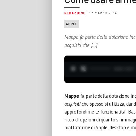
REDAZIONE
| 12 MARZO 2016
APPLE
Mappe fa parte della dotazione inclu
acquisiti che […]
0:04 / 3:37
Mappe
fa parte della dotazione inc
acquisiti
che spesso si utilizza, dan
approfondirne le funzionalità . Ba
ricco di opzioni di quanto si immagi
piattaforme di Apple, desktop e mo