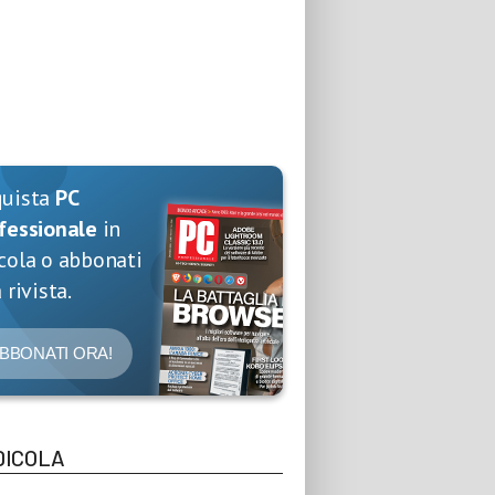
quista
PC
fessionale
in
cola o abbonati
 rivista.
BBONATI ORA!
DICOLA