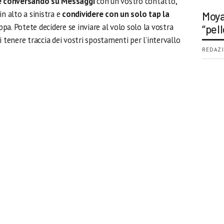
e conversando su Messaggi
con un vostro contatto,
in alto a sinistra e
condividere con un solo tap la
Moya
pa. Potete decidere se inviare al volo solo la vostra
“pell
 tenere traccia dei vostri spostamenti per l’intervallo
REDAZI