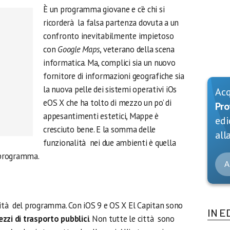
È un programma giovane e c’è chi si
ricorderà la falsa partenza dovuta a un
confronto inevitabilmente impietoso
con
Google Maps
, veterano della scena
informatica. Ma, complici sia un nuovo
fornitore di informazioni geografiche sia
la nuova pelle dei sistemi operativi iOs
Ac
eOS X che ha tolto di mezzo un po’ di
Pro
appesantimenti estetici, Mappe è
edi
cresciuto bene. E la somma delle
alla
funzionalità nei due ambienti è quella
l programma.
A
tà del programma. Con iOS 9 e OS X El Capitan sono
IN E
zzi di trasporto pubblici
. Non tutte le città sono