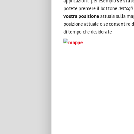
applicazioni: per esempio
se stat
potete premere il bottone
dettagli
vostra posizione
attuale sulla map
posizione attuale o se consentire di
di tempo che desiderate.