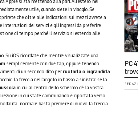
a Apple si sta mettendo alla pari. All’estero nei
ediatamente utile, quando siete in viaggio. Se
prirete che oltre alle indicazioni sui mezzi avrete a
e interruzioni dei servizi e gli ingressi da preferire
stione di tempo perché il servizio si estenda alle
no
. Su iOS ricordate che mentre visualizzate una
PC 4
oom
semplicemente con due tap, oppure tenendo
trov
ovimenti di un secondo dito per
ruotarla o ingrandirla
.
chio la freccia nell’angolo in basso a sinistra: se la
REDAZI
bussola
in cui al centro dello schermo c’è la vostra
direzione in cui state camminando è riportata verso
n modalità normale basta premere di nuovo la freccia