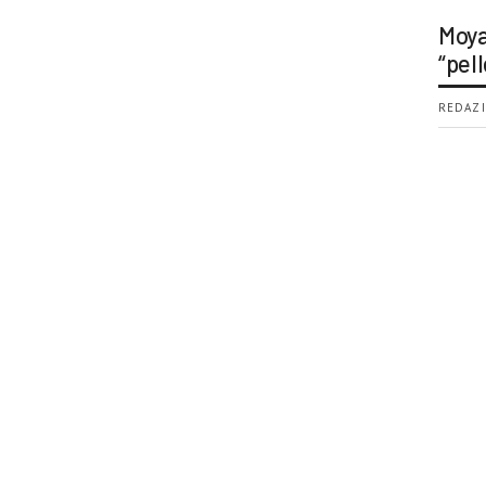
Moya
“pell
REDAZI