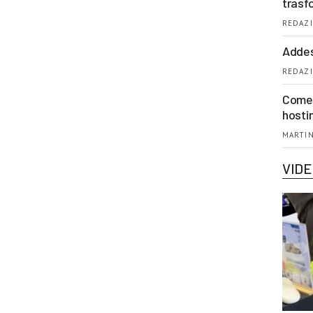
trasf
REDAZI
Addes
REDAZI
Come 
hosti
MARTIN
VID