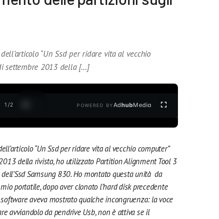
ll’articolo “Un Ssd per ridare vita al vecchio
i settembre 2013 della […]
1
/
2
Ad
hub
Media
POWERED BY
ell’articolo “Un Ssd per ridare vita al vecchio computer”
13 della rivista, ho utilizzato Partition Alignment Tool 3
nto dell’Ssd Samsung 830. Ho montato questa unità da
io portatile, dopo aver clonato l’hard disk precedente
software aveva mostrato qualche incongruenza: la voce
re avviandolo da pendrive Usb, non è attiva se il