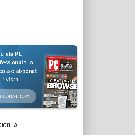
quista
PC
fessionale
in
cola o abbonati
 rivista.
BBONATI ORA!
DICOLA