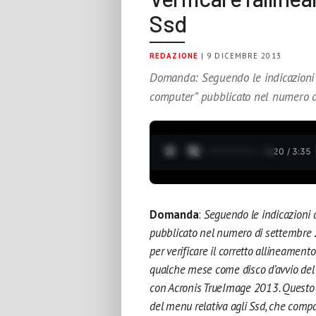
Ssd
REDAZIONE
| 9 DICEMBRE 2013
Domanda: Seguendo le indicazioni de
computer” pubblicato nel numero d
0:21 / 3:35
Domanda
:
Seguendo le indicazioni d
pubblicato nel numero di settembre 20
per verificare il corretto allineame
qualche mese come disco d’avvio del m
con Acronis TrueImage 2013. Questo 
del menu relativa agli Ssd, che compa