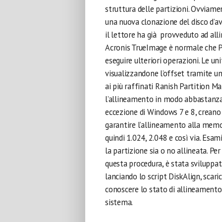
struttura delle partizioni. Ovviament
una nuova clonazione del disco d’av
il lettore ha già provveduto ad al
Acronis TrueImage è normale che Pa
eseguire ulteriori operazioni. Le u
visualizzandone l’offset tramite u
ai più raffinati Ranish Partition Ma
l’allineamento in modo abbastanza s
eccezione di Windows 7 e 8, creano l
garantire l’allineamento alla memor
quindi 1.024, 2.048 e così via. Esa
la partizione sia o no allineata. P
questa procedura, è stata sviluppa
lanciando lo script DiskAlign, sca
conoscere lo stato di allineamento de
sistema.