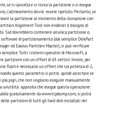
e, se si cancella e si ricrea la partizione o si esegue
vio, l’allineamento dovrà essere ripetuto. Pertanto, se
lineare la partizione al momento della clonazione con
rtition Alignment Tool non evidenzi il bisogno di
nità Ssd dovrebbero contenere un’unica partizione e,
n software di partizionamento (dal semplice DiskPart
nager ed Easeus Partition Master), si può verificare
emplice. Tutti i sistemi operativi di Microsoft, a
e partizioni con un offset di 63 settori. Invece, per
ia flash è necessario un offset che sia potenza di 2,
minando questo parametro si potrà quindi accertare se
er i più pigri, che non vogliono eseguire manualmente
ta un’utilità apposita che esegue questa operazione:
ricabile gratuitamente da www.tcpdump.com, si potrà
lle partizioni di tutti gli hard disk installati nel