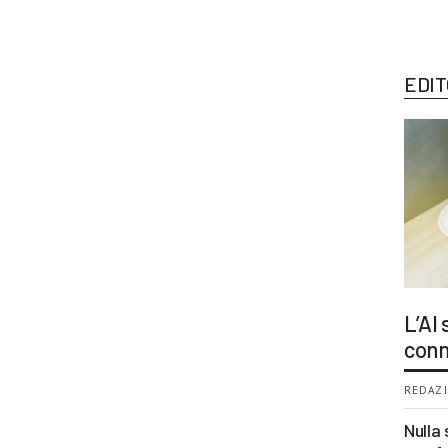
EDIT
L’AI
conn
REDAZI
Nulla 