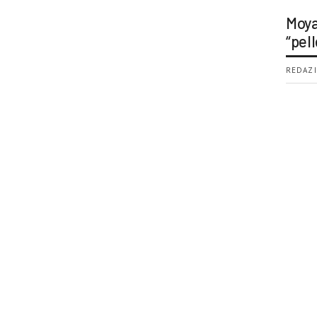
Moya
“pell
REDAZI