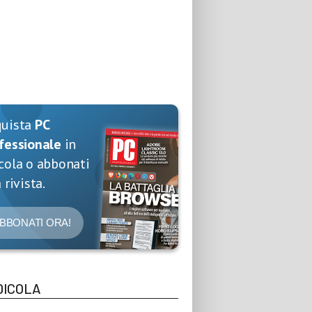
quista
PC
fessionale
in
cola o abbonati
 rivista.
BBONATI ORA!
DICOLA