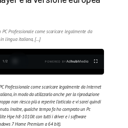
 PC Professionale come scaricare legalmente da
n lingua italiana, […]
1
/
2
Ad
hub
Media
POWERED BY
 PC Professionale come scaricare legalmente da Internet
liana, in modo da utilizzarlo anche per la riproduzione
po non riesco più a reperire l’articolo e vi sarei quindi
tenuto. Inoltre, qualche tempo fa ho comprato un Pc
te Hpe h8-1010it con tutti i driver e i software
Windows 7 Home Premium a 64 bit).