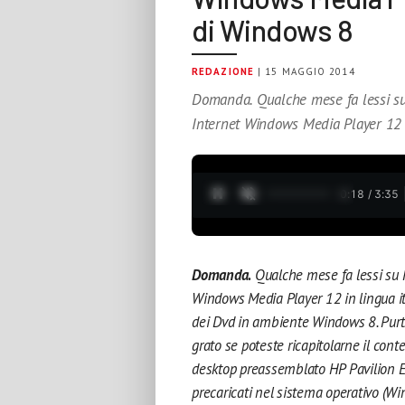
di Windows 8
REDAZIONE
| 15 MAGGIO 2014
Domanda. Qualche mese fa lessi su
Internet Windows Media Player 12 i
0:19 / 3:35
Domanda.
Q
ualche mese fa lessi su
Windows Media Player 12 in lingua ita
dei Dvd in ambiente Windows 8. Purtrop
grato se poteste ricapitolarne il con
desktop preassemblato HP Pavilion Eli
precaricati nel sistema operativo (