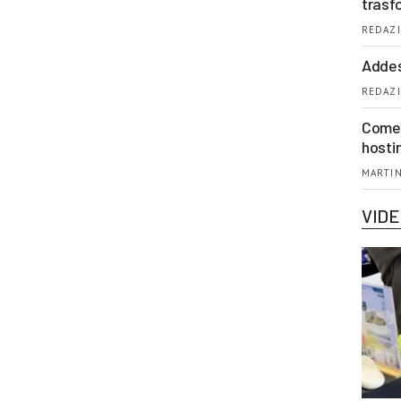
trasf
REDAZI
Addes
REDAZI
Come 
hosti
MARTIN
VID