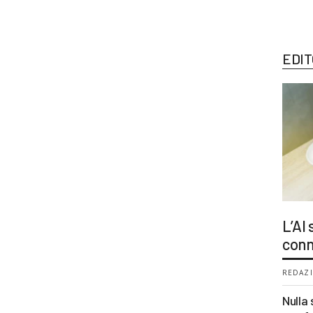
EDIT
L’AI
conn
REDAZI
Nulla 