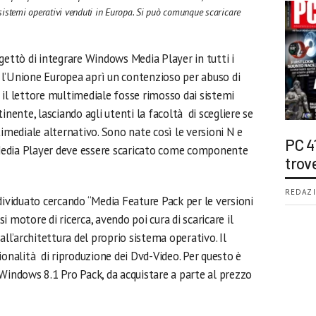
 sistemi operativi venduti in Europa. Si può comunque scaricare
gettò di integrare Windows Media Player in tutti i
o, l’Unione Europea aprì un contenzioso per abuso di
 il lettore multimediale fosse rimosso dai sistemi
inente, lasciando agli utenti la facoltà di scegliere se
ediale alternativo. Sono nate così le versioni N e
PC 4
Media Player deve essere scaricato come componente
trov
REDAZI
dividuato cercando “Media Feature Pack per le versioni
 motore di ricerca, avendo poi cura di scaricare il
all’architettura del proprio sistema operativo. Il
ionalità di riproduzione dei Dvd-Video. Per questo è
Windows 8.1 Pro Pack, da acquistare a parte al prezzo