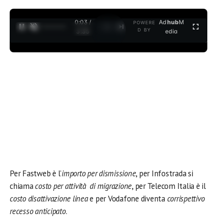
0:03 /
Ad
hub
M
POWERE
1
/
2
D BY
3:35
edia
Per Fastweb è l’
importo per dismissione
, per Infostrada si
chiama
costo per attività di migrazione
, per Telecom Italia è il
costo disattivazione linea
e per Vodafone diventa
corrispettivo
recesso anticipato
.