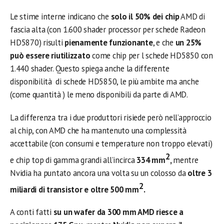
Le stime interne indicano che
solo il 50% dei chip
AMD di
fascia alta (con 1.600 shader processor per schede Radeon
HD5870) risulti
pienamente
funzionante
, e che
un 25%
può essere riutilizzato
come chip per l schede HD5850 con
1.440 shader. Questo spiega anche la differente
disponibilità di schede HD5850, le più ambite ma anche
(come quantità ) le meno disponibili da parte di AMD.
La differenza tra i due produttori risiede però nell’approccio
al chip, con AMD che ha mantenuto una complessità
accettabile (con consumi e temperature non troppo elevati)
2
e chip top di gamma grandi all’incirca
334 mm
,
mentre
Nvidia ha puntato ancora una volta su un colosso da
oltre 3
2
miliardi di transistor e oltre 500 mm
.
A conti fatti
su un wafer da 300 mm AMD riesce a