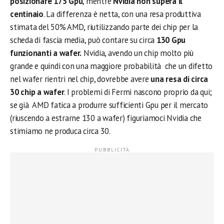
posizionare 175 Gpu
, mentre
Nvidia non supera il
centinaio
. La differenza è netta, con una resa produttiva
stimata del 50% AMD, riutilizzando parte dei chip per la
scheda di fascia media, può contare su circa
130 Gpu
funzionanti a wafer.
Nvidia, avendo un chip molto più
grande e quindi con una maggiore probabilità che un difetto
nel wafer rientri nel chip, dovrebbe avere
una resa di circa
30 chip a wafer
. I problemi di Fermi nascono proprio da qui;
se già AMD fatica a produrre sufficienti Gpu per il mercato
(riuscendo a estrarne 130 a wafer) figuriamoci Nvidia che
stimiamo ne produca circa 30.