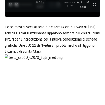
0:19 /
Ad
hub
M
POWERE
1
/
2
D BY
3:37
edia
Dopo mesi di voci, attese, e presentazioni sul web di (una)
scheda
Fermi
funzionante appaiono sempre più chiari i piani
futuri per l’introduzione della nuova generazione di schede
grafiche
DirectX 11 di Nvidia
e i problemi che affliggono
l’azienda di Santa Clara.