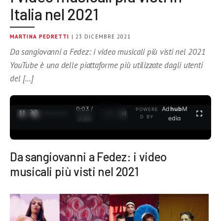
Italia nel 2021
MARTINA PEDRETTI
| 23 DICEMBRE 2021
Da sangiovanni a Fedez: i video musicali più visti nel 2021
YouTube è una delle piattaforme più utilizzate dagli utenti
del […]
0:04 /
Ad
hub
M
POWERE
1
/
2
D BY
3:35
edia
Da sangiovanni a Fedez: i video
musicali più visti nel 2021