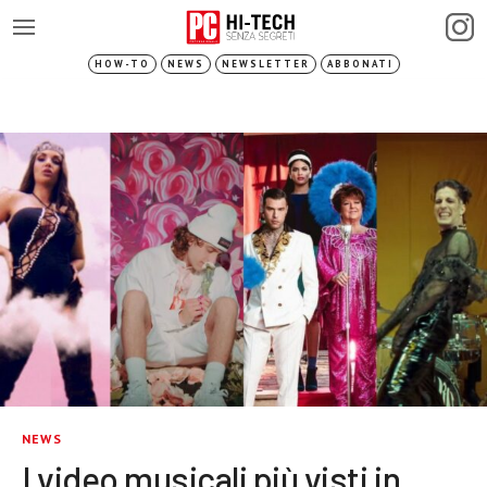
HOW-TO
NEWS
NEWSLETTER
ABBONATI
NEWS
I video musicali più visti in