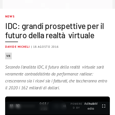
NEWS
IDC: grandi prospettive per il
futuro della realtà virtuale
DAVIDE MICHELI
| 18 AGOSTO 2016
VR
Secondo l’analista IDC, il futuro della realtà virtuale sarà
veramente contraddistinto da performance radiose:
cresceranno sia i ricavi sia i fatturati, che toccheranno entro
il 2020 i 162 miliardi di dollari.
0:04 /
Ad
hub
M
POWERE
1
/
2
D BY
3:35
edia