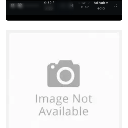
0:20 /
Ad
hub
M
POWERE
1
/
2
D BY
3:35
edia