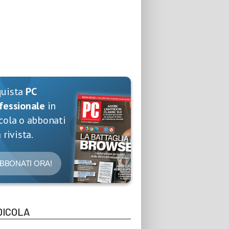
quista
PC
fessionale
in
cola o abbonati
 rivista.
BBONATI ORA!
DICOLA