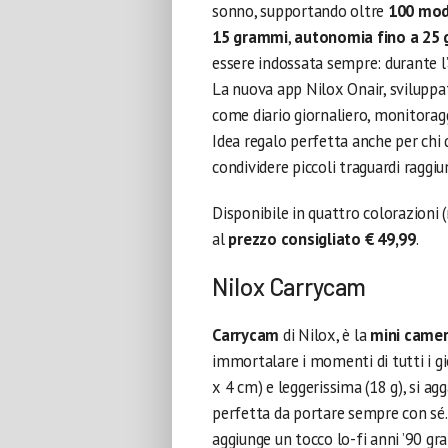
sonno, supportando oltre
100 moda
15 grammi
,
autonomia fino a 25 g
essere indossata sempre: durante l’
La nuova app Nilox Onair, sviluppat
come diario giornaliero, monitoraggi
Idea regalo perfetta anche per chi 
condividere piccoli traguardi raggiun
Disponibile in quattro colorazioni (
al
prezzo consigliato € 49,99
.
Nilox Carrycam
Carrycam
di Nilox, è la
mini came
immortalare i momenti di tutti i gio
x 4 cm) e leggerissima (18 g), si ag
perfetta da portare sempre con sé.
aggiunge un tocco lo-fi anni ’90 gra