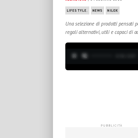
LIFESTYLE.
NEWS
NILOX
Una selezione di prodotti pensati p
regali alternativi, utili e capaci di 
0:19 / 3:37