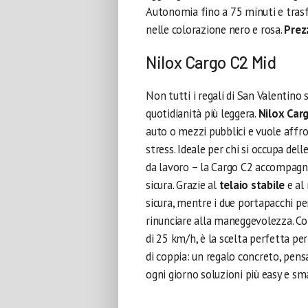
Autonomia fino a 75 minuti e trasf
nelle colorazione nero e rosa.
Prez
Nilox Cargo C2 Mid
Non tutti i regali di San Valentino
quotidianità più leggera.
Nilox Car
auto o mezzi pubblici e vuole affr
stress. Ideale per chi si occupa dell
da lavoro – la Cargo C2 accompagna
sicura. Grazie al
telaio stabile
e al 
sicura, mentre i due portapacchi 
rinunciare alla maneggevolezza. C
di 25 km/h, è la scelta perfetta per
di coppia: un regalo concreto, pensa
ogni giorno soluzioni più easy e sm