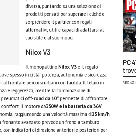
diversa, puntando su una selezione di
prodotti pensati per superare i cliché e
sorprendere il partner con regali
alternativi, utili e capaci di adattarsi al
suo stile e al suo mood.
Nilox V3
PC 4
Il monopattino
Nilox V3
è il regalo
trov
muove spesso in città: potenza, autonomia e sicurezza
 affrontare percorsi urbani con facilità. Il telaio in
REDAZI
enza e leggerezza, mentre la combinazione di
 e pneumatici
off-road da 10”
permette di affrontare
o comfort. Il motore da
350W e la batteria da 36V
nomia, raggiungendo una velocità massima di
25 km/h
ema frenante avanzato prevede un freno a tamburo
, con indicatori di direzione anteriori e posteriori per