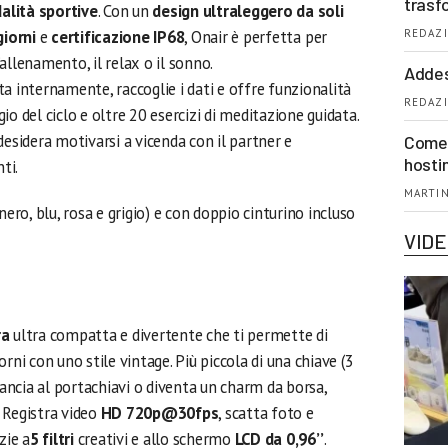
trasf
lità sportive
. Con un
design ultraleggero da soli
REDAZI
iorni
e
certificazione IP68
, Onair è perfetta per
allenamento, il relax o il sonno.
Addes
a internamente, raccoglie i dati e offre funzionalità
REDAZI
o del ciclo e oltre 20 esercizi di meditazione guidata.
desidera motivarsi a vicenda con il partner e
Come 
hosti
ti.
MARTIN
nero, blu, rosa e grigio) e con doppio cinturino incluso
VID
ra
ultra compatta e divertente che ti permette di
rni con uno stile vintage. Più piccola di una chiave (3
gancia al portachiavi o diventa un charm da borsa,
 Registra video
HD 720p@30fps
, scatta foto e
zie a
5 filtri
creativi e allo schermo
LCD da 0,96’’
.