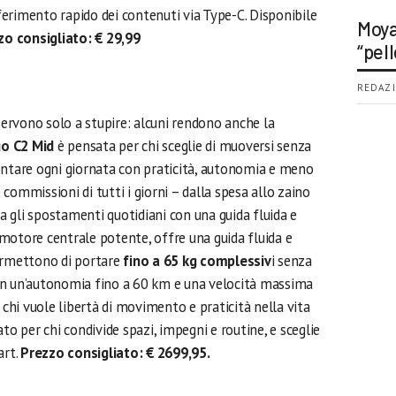
erimento rapido dei contenuti via Type-C. Disponibile
Moya
zo consigliato: € 29,99
“pell
REDAZI
 servono solo a stupire: alcuni rendono anche la
go C2 Mid
è pensata per chi sceglie di muoversi senza
ontare ogni giornata con praticità, autonomia e meno
e commissioni di tutti i giorni – dalla spesa allo zaino
 gli spostamenti quotidiani con una guida fluida e
motore centrale potente, offre una guida fluida e
permettono di portare
fino a 65 kg complessiv
i senza
on un’autonomia fino a 60 km e una velocità massima
 chi vuole libertà di movimento e praticità nella vita
to per chi condivide spazi, impegni e routine, e sceglie
art.
Prezzo consigliato: € 2699,95.