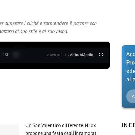
er superare i cliché e sorprendere il partner con
adattarsi al suo stile e al suo mood.
Ac
1
/
2
Ad
hub
Media
POWERED BY
Pro
edi
alla
A
IN E
Un San Valentino differente. Nilox
propone una festa degli innamorati