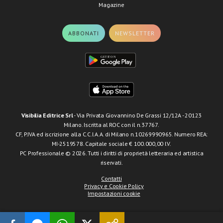
Magazine
ABBONATI
NEWSLETTER
Visibilia Editrice Srl
- Via Privata Giovannino De Grassi 12/12A - 20123
Milano. Iscritta al ROC con il n.37767.
CF, P.IVA ed iscrizione alla C.C.I.A.A. di Milano n.10269990965. Numero REA:
MI-2519578. Capitale sociale € 100.000,00 I.V.
PC Professionale © 2026. Tutti i diritti di proprietà letteraria ed artistica
riservati.
Contatti
Privacy e Cookie Policy
Impostazioni cookie