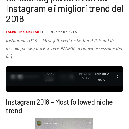
Instagram e i migliori trend del
2018
VALENTINA CESTARI
| 14 DICEMBRE 2018
Instagram 2018 – Most followed niche trend Il trend di
nicchia più seguito è invece #ASMR, la nuova ossessione del
[…]
0:27 /
Ad
hub
M
POWERE
1
/
2
D BY
3:35
edia
Instagram 2018 – Most followed niche
trend