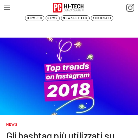
HOW-TO
NEWS
NEWSLETTER
ABBONATI
NEWS
Gli hashtag più utilizzati su