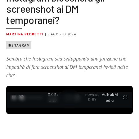
screenshot ai DM
temporanei?
MARTINA PEDRETTI
| 8 AGOSTO 2024
INSTAGRAM
Sembra che Instagram stia sviluppando una funzione che
impedirà di fare screenshot ai DM temporanei inviati nelle
chat
0:04 /
Ad
hub
M
POWERE
1
/
2
D BY
3:37
edia