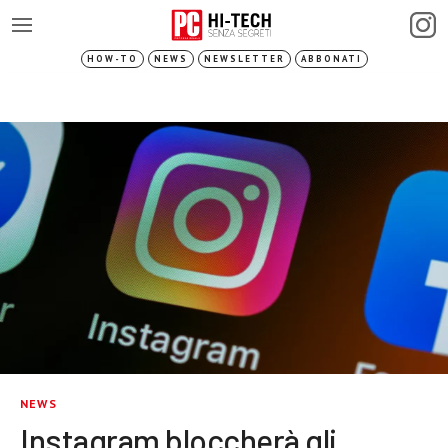
HOW-TO
NEWS
NEWSLETTER
ABBONATI
NEWS
Instagram bloccherà gli