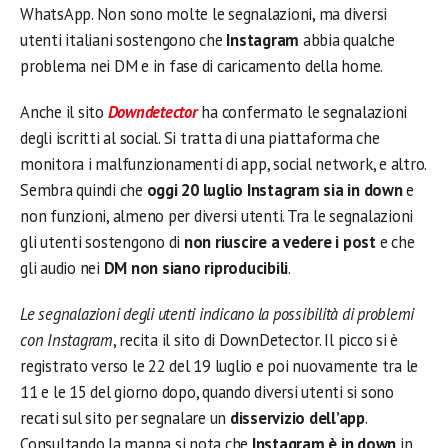
WhatsApp. Non sono molte le segnalazioni, ma diversi
utenti italiani sostengono che
Instagram
abbia qualche
problema nei DM e in fase di caricamento della home.
Anche il sito
Downdetector
ha confermato le segnalazioni
degli iscritti al social. Si tratta di una piattaforma che
monitora i malfunzionamenti di app, social network, e altro.
Sembra quindi che
oggi 20 luglio Instagram sia in down
e
non funzioni, almeno per diversi utenti. Tra le segnalazioni
gli utenti sostengono di
non riuscire a vedere i post
e che
gli audio nei
DM non siano riproducibili
.
Le segnalazioni degli utenti indicano la possibilità di problemi
con Instagram
, recita il sito di DownDetector. Il picco si è
registrato verso le 22 del 19 luglio e poi nuovamente tra le
11 e le 15 del giorno dopo, quando diversi utenti si sono
recati sul sito per segnalare un
disservizio dell’app
.
Consultando la mappa si nota che
Instagram è in down
in