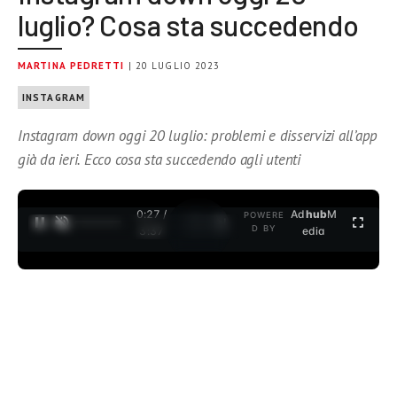
luglio? Cosa sta succedendo
MARTINA PEDRETTI
| 20 LUGLIO 2023
INSTAGRAM
Instagram down oggi 20 luglio: problemi e disservizi all’app
già da ieri. Ecco cosa sta succedendo agli utenti
0:27 /
Ad
hub
M
POWERE
1
/
2
D BY
3:37
edia