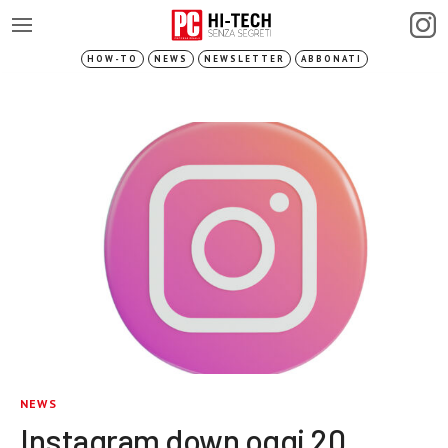
HOW-TO
NEWS
NEWSLETTER
ABBONATI
NEWS
Instagram down oggi 20