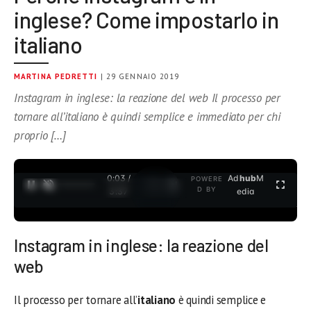
inglese? Come impostarlo in
italiano
MARTINA PEDRETTI
| 29 GENNAIO 2019
Instagram in inglese: la reazione del web Il processo per
tornare all’italiano è quindi semplice e immediato per chi
proprio […]
0:03 /
Ad
hub
M
POWERE
1
/
2
D BY
3:37
edia
Instagram in inglese: la reazione del
web
Il processo per tornare all’
italiano
è quindi semplice e