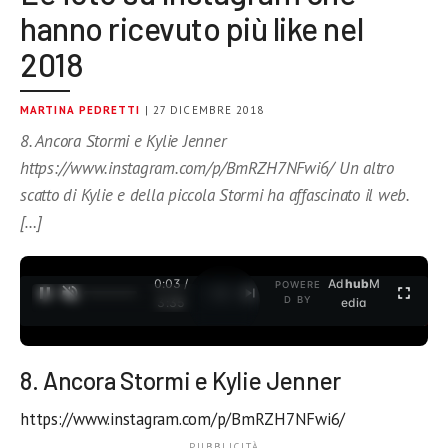
hanno ricevuto più like nel
2018
MARTINA PEDRETTI
| 27 DICEMBRE 2018
8. Ancora Stormi e Kylie Jenner
https://www.instagram.com/p/BmRZH7NFwi6/ Un altro
scatto di Kylie e della piccola Stormi ha affascinato il web.
[…]
0:03 /
Ad
hub
M
POWERE
1
/
2
D BY
3:35
edia
8. Ancora Stormi e Kylie Jenner
https://www.instagram.com/p/BmRZH7NFwi6/