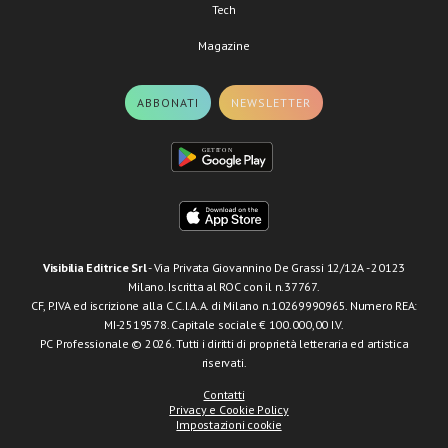
Tech
Magazine
ABBONATI
NEWSLETTER
Visibilia Editrice Srl
- Via Privata Giovannino De Grassi 12/12A - 20123
Milano. Iscritta al ROC con il n.37767.
CF, P.IVA ed iscrizione alla C.C.I.A.A. di Milano n.10269990965. Numero REA:
MI-2519578. Capitale sociale € 100.000,00 I.V.
PC Professionale © 2026. Tutti i diritti di proprietà letteraria ed artistica
riservati.
Contatti
Privacy e Cookie Policy
Impostazioni cookie