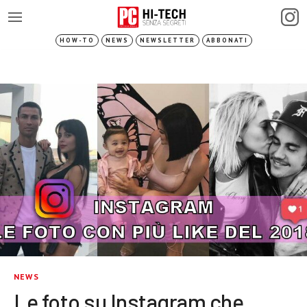
HOW-TO
NEWS
NEWSLETTER
ABBONATI
NEWS
Le foto su Instagram che