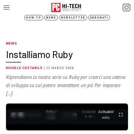
HOW-TO
NEWS
NEWSLETTER
ABBONATI
NEWS
Installiamo Ruby
MICHELE COSTABILE
| 21 MARZO 2008
Riprendiamo la nostra serie su Ruby per crearci una catena
di sviluppo su cui potere smanettare un po’. Per imparare
[…]
0:04 /
Ad
hub
M
POWERE
1
/
2
D BY
3:35
edia