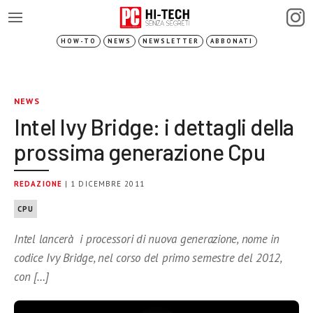
HOW-TO
NEWS
NEWSLETTER
ABBONATI
NEWS
Intel Ivy Bridge: i dettagli della
prossima generazione Cpu
REDAZIONE
| 1 DICEMBRE 2011
CPU
Intel lancerà i processori di nuova generazione, nome in
codice Ivy Bridge, nel corso del primo semestre del 2012,
con […]