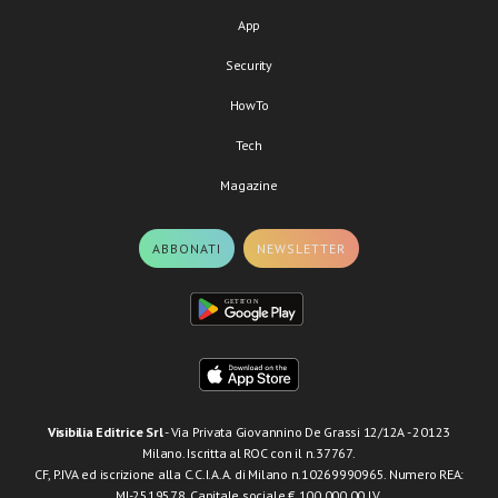
App
Security
HowTo
Tech
Magazine
ABBONATI
NEWSLETTER
Visibilia Editrice Srl
- Via Privata Giovannino De Grassi 12/12A - 20123
Milano. Iscritta al ROC con il n.37767.
CF, P.IVA ed iscrizione alla C.C.I.A.A. di Milano n.10269990965. Numero REA:
MI-2519578. Capitale sociale € 100.000,00 I.V.