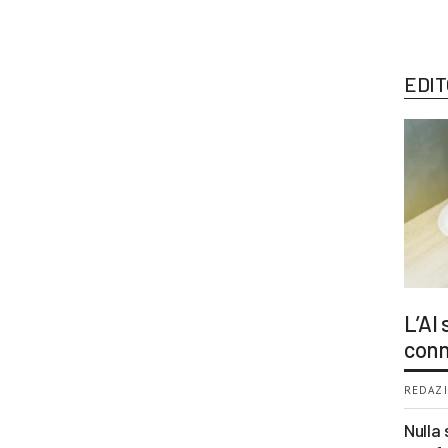
EDIT
L’AI
conn
REDAZI
Nulla 