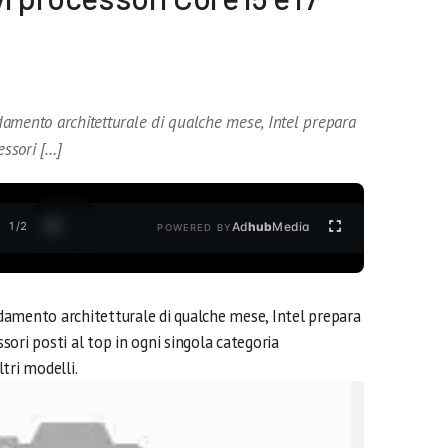
amento architetturale di qualche mese, Intel prepara
essori […]
1
/
2
Ad
hub
Media
POWERED BY
amento architetturale di qualche mese, Intel prepara
ssori posti al top in ogni singola categoria
ltri modelli.