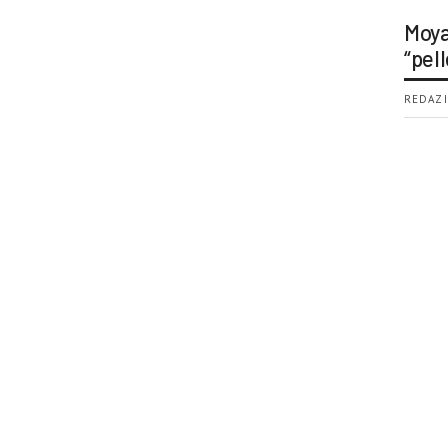
Moya
“pell
REDAZI