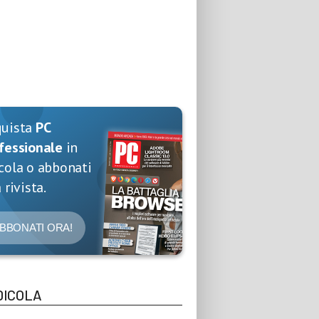
quista
PC
fessionale
in
cola o abbonati
 rivista.
BBONATI ORA!
DICOLA