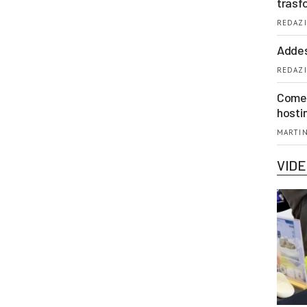
trasf
REDAZI
Addes
REDAZI
Come 
hosti
MARTIN
VID