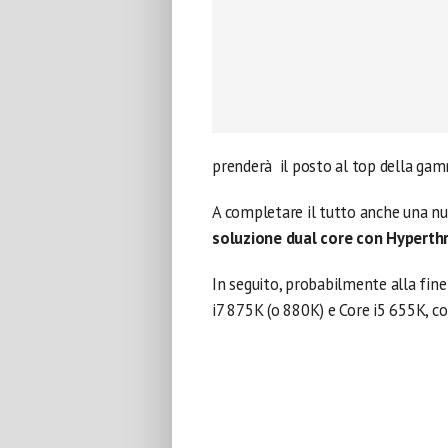
prenderà il posto al top della gam
A completare il tutto anche una n
soluzione dual core con Hyperthr
In seguito, probabilmente alla fine
i7 875K (o 880K) e Core i5 655K, c