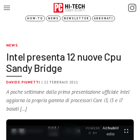
HOW-TO
NEWS
NEWSLETTER
ABBONATI
NEWS
Intel presenta 12 nuove Cpu
Sandy Bridge
DAVIDE PIUMETTI
| 22 FEBBRAIO 2011
A poche settimane dalla prima presentazione ufficiale Intel
aggiorna la propria gamma di processori Core i3, i5 e i7
basati […]
0:04 /
Ad
hub
M
POWERE
1
/
2
D BY
3:35
edia