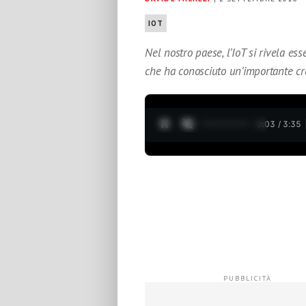
IOT
Nel nostro paese, l’IoT si rivela e
che ha conosciuto un’importante cres
0:04 / 3:35