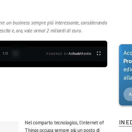
ssere un business sempre più interessante, considerando
cita e, ora, vale ormai 2 miliardi di euro.
Ac
1
/
2
Ad
hub
Media
POWERED BY
Pro
edi
alla
A
IN E
Nel comparto tecnologico, l’Internet of
Things occupa sempre più un posto di