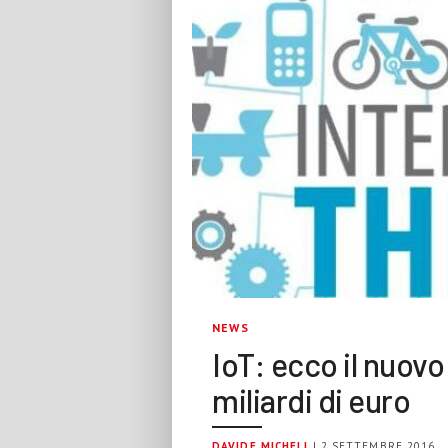
NEWS
IoT: ecco il nuov
miliardi di euro
DAVIDE MICHELI
| 2 SETTEMBRE 2016