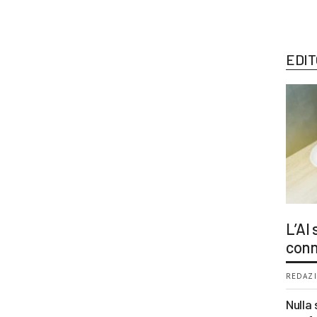
EDIT
L’AI
conn
REDAZI
Nulla 