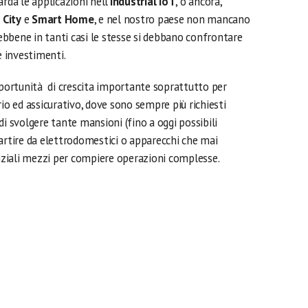
rda le applicazioni nell’
Industrial IoT
, o ancora,
 City
e
Smart Home
, e nel nostro paese non mancano
sebbene in tanti casi le stesse si debbano confrontare
e investimenti.
pportunità di crescita importante soprattutto per
rio ed assicurativo, dove sono sempre più richiesti
di svolgere tante mansioni (fino a oggi possibili
artire da elettrodomestici o apparecchi che mai
ali mezzi per compiere operazioni complesse.