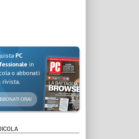
quista
PC
fessionale
in
cola o abbonati
 rivista.
BBONATI ORA!
DICOLA