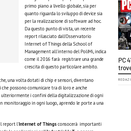
primo piano a livello globale, sia per
quanto riguarda lo sviluppo di device sia
per la realizzazione di software ad hoc.
Da questo punto di vista, un recente
report rilasciato dall’Osservatorio
Internet of Things della School of
Management all’interno del PoliMi, indica
come il 2016 farà registrare una grande
PC 4
crescita di questo particolare ambito.
trov
che, una volta dotati di chip e sensori, diventano
REDAZI
i che possono comunicare tra di loro e anche
 ulteriormente i confini della digitalizzazione di ogni
un monitoraggio in ogni luogo, aprendo le porte a una
 report l’
Internet of Things
consocerà importanti