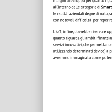
margini di sviluppo per quanto rigua
all’interno delle categorie di
Smart
le realtà aziendali degne di nota, 
con notevoli difficoltà per reperir
L’
IoT
, infine, dovrebbe riservare o
quanto riguarda gli ambiti finanzia
servizi innovativi, che permettano 
utilizzando determinati device) a p
avremmo immaginato come potenzi