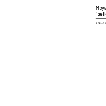
Moya
“pell
REDAZI