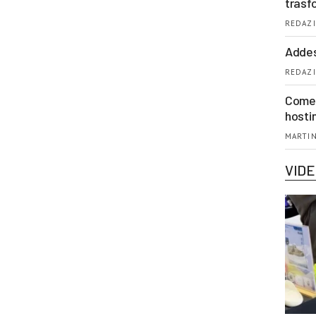
trasf
REDAZI
Addes
REDAZI
Come 
hosti
MARTIN
VID