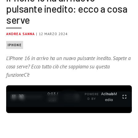
pulsante inedito: ecco a cosa
serve
ANDREA SANNA
| 12 MARZO 2024
IPHONE
L’iPhone 16 in arrivo ha un nuovo pulsante inedito. Sapete a
cosa serve? Ecco tutto ciò che sappiamo su questa
funzioneC’è
0:03 /
Ad
hub
M
POWERE
1
/
2
D BY
3:37
edia