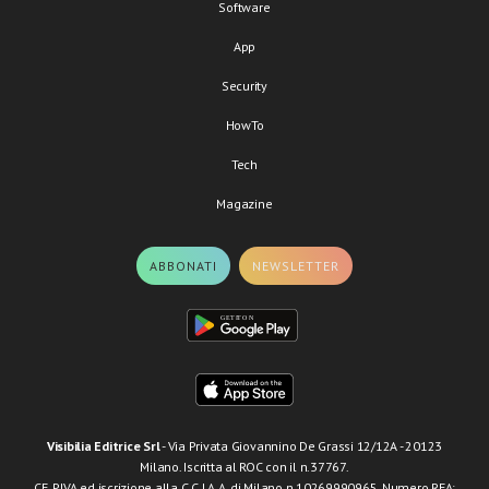
Software
App
Security
HowTo
Tech
Magazine
ABBONATI
NEWSLETTER
Visibilia Editrice Srl
- Via Privata Giovannino De Grassi 12/12A - 20123
Milano. Iscritta al ROC con il n.37767.
CF, P.IVA ed iscrizione alla C.C.I.A.A. di Milano n.10269990965. Numero REA: