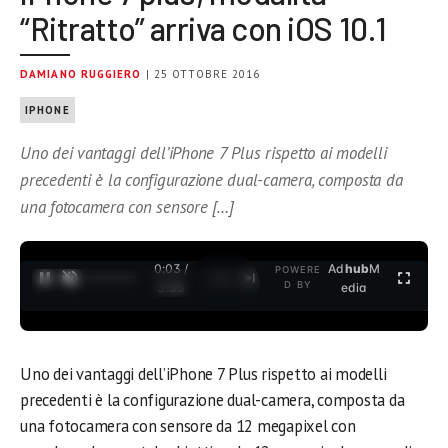
“Ritratto” arriva con iOS 10.1
DAMIANO RUGGIERO
| 25 OTTOBRE 2016
IPHONE
Uno dei vantaggi dell’iPhone 7 Plus rispetto ai modelli
precedenti è la configurazione dual-camera, composta da
una fotocamera con sensore […]
0:03 /
Ad
hub
M
POWERE
1
/
2
D BY
3:35
edia
Uno dei vantaggi dell’iPhone 7 Plus rispetto ai modelli
precedenti è la configurazione dual-camera, composta da
una fotocamera con sensore da 12 megapixel con