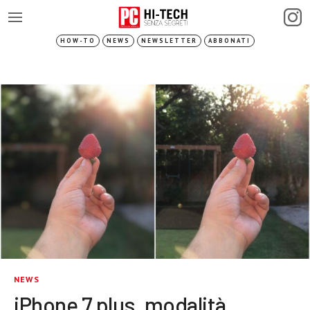
HOW-TO
NEWS
NEWSLETTER
ABBONATI
NEWS
iPhone 7 plus, modalità