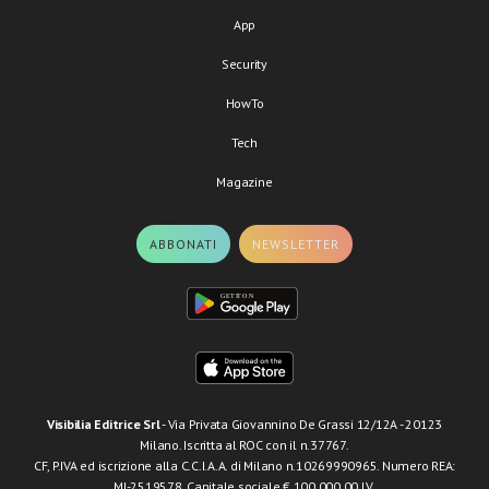
App
Security
HowTo
Tech
Magazine
ABBONATI
NEWSLETTER
Visibilia Editrice Srl
- Via Privata Giovannino De Grassi 12/12A - 20123
Milano. Iscritta al ROC con il n.37767.
CF, P.IVA ed iscrizione alla C.C.I.A.A. di Milano n.10269990965. Numero REA:
MI-2519578. Capitale sociale € 100.000,00 I.V.