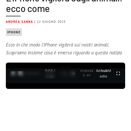
ecco come
ANDREA SANNA
| 12 GIUGNO 2023
IPHONE
Ecco in che modo l’iPhone vigilerà sui nostri animali.
Scopriamo insieme cosa è emerso riguardo a questa notizia
0:04 /
Ad
hub
M
POWERE
1
/
2
D BY
3:35
edia