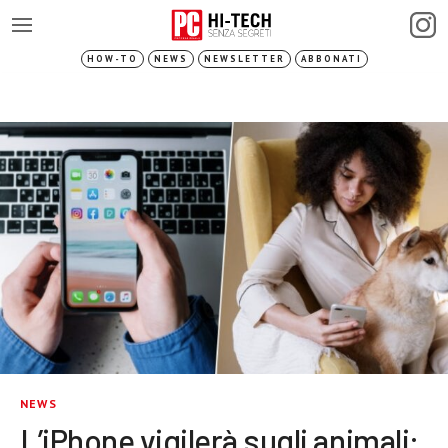
HOW-TO
NEWS
NEWSLETTER
ABBONATI
NEWS
L’iPhone vigilerà sugli animali: