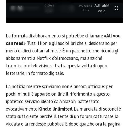
0:04 /
Ad
hub
M
POWERE
1
/
2
D BY
3:37
edia
La formula di abbonamento si potrebbe chiamare
«All you
can read»
. Tutti i libri e gli audiolibri che si desiderano per
meno di dieci dollari al mese. È un pacchetto che ricorda gli
abbonamenti a Netflix d’oltreoceano, ma anziché
trasmissioni televisive si tratta questa volta di opere
letterarie, in formato digitale.
La notizia mentre scriviamo non è ancora ufficiale: per
pochi minuti è apparso on line il riferimento a questo
ipotetico servizio ideato da Amazon, battezzato
evocativamente
Kindle Unlimited
. La manciata di secondi è
stata sufficiente perché l’utente di un forum catturasse la
videata e la rendesse pubblica. E dopo qualche ora la pagina