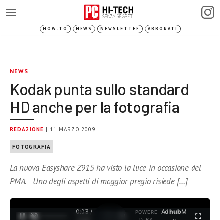
HOW-TO
NEWS
NEWSLETTER
ABBONATI
NEWS
Kodak punta sullo standard
HD anche per la fotografia
REDAZIONE
| 11 MARZO 2009
FOTOGRAFIA
La nuova Easyshare Z915 ha visto la luce in occasione del
PMA. Uno degli aspetti di maggior pregio risiede […]
0:03 /
Ad
hub
M
POWERE
1
/
2
D BY