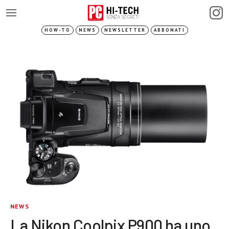
HOW-TO
NEWS
NEWSLETTER
ABBONATI
NEWS
La Nikon Coolpix P900 ha uno