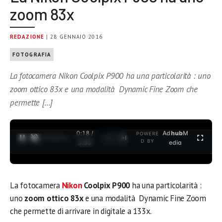
zoom 83x
REDAZIONE
| 28 GENNAIO 2016
FOTOGRAFIA
La fotocamera Nikon Coolpix P900 ha una particolarità : uno
zoom ottico 83x e una modalità Dynamic Fine Zoom che
permette […]
0:19 /
Ad
hub
M
POWERE
1
/
2
D BY
3:35
edia
La fotocamera
Nikon
Coolpix P900
ha una particolarità :
uno
zoom ottico 83x
e una modalità Dynamic Fine Zoom
che permette di arrivare in digitale a 133x.