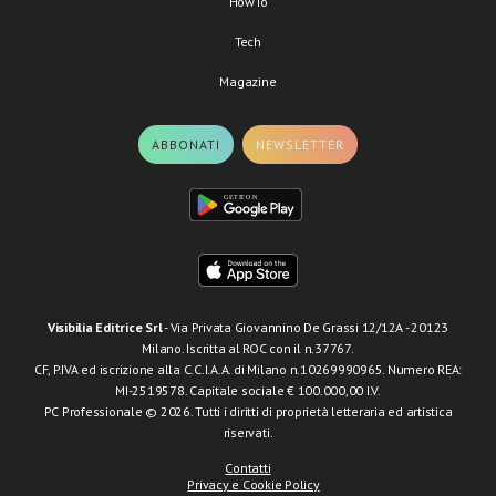
HowTo
Tech
Magazine
ABBONATI
NEWSLETTER
Visibilia Editrice Srl
- Via Privata Giovannino De Grassi 12/12A - 20123
Milano. Iscritta al ROC con il n.37767.
CF, P.IVA ed iscrizione alla C.C.I.A.A. di Milano n.10269990965. Numero REA:
MI-2519578. Capitale sociale € 100.000,00 I.V.
PC Professionale © 2026. Tutti i diritti di proprietà letteraria ed artistica
riservati.
Contatti
Privacy e Cookie Policy