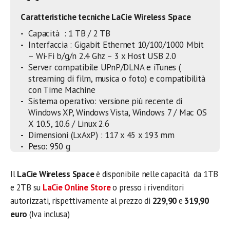
Caratteristiche tecniche LaCie Wireless Space
Capacità : 1 TB / 2 TB
Interfaccia : Gigabit Ethernet 10/100/1000 Mbit
– Wi-Fi b/g/n 2.4 Ghz – 3 x Host USB 2.0
Server compatibile UPnP/DLNA e iTunes (
streaming di film, musica o foto) e compatibilità
con Time Machine
Sistema operativo: versione più recente di
Windows XP, Windows Vista, Windows 7 / Mac OS
X 10.5, 10.6 / Linux 2.6
Dimensioni (LxAxP) : 117 x 45 x 193 mm
Peso: 950 g
Il
LaCie Wireless Space
è disponibile nelle capacità da 1TB
e 2TB su
LaCie Online Store
o presso i rivenditori
autorizzati, rispettivamente al prezzo di
229,90
e
319,90
euro
(Iva inclusa)