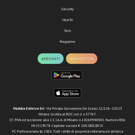
Security
HowTo
Tech
Magazine
ABBONATI
NEWSLETTER
Visibilia Editrice Srl
- Via Privata Giovannino De Grassi 12/12A - 20123
Milano. Iscritta al ROC con il n.37767.
CF, P.IVA ed iscrizione alla C.C.I.A.A. di Milano n.10269990965. Numero REA:
MI-2519578. Capitale sociale € 100.000,00 I.V.
PC Professionale © 2026. Tutti i diritti di proprietà letteraria ed artistica