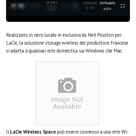
0:19 /
Ad
hub
M
POWERE
1
/
2
D BY
3:37
edia
Realizzato in nero lucido in esclusiva da Neil Poulton per
LaCie, la soluzione storage wireless del produttore francese
si adatta a qualsiasi rete domestica sia Windows che Mac.
Il
LaCie Wireless Space
può essere connesso a una rete Wi-