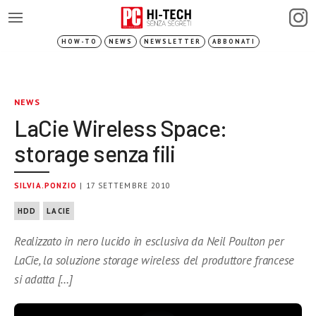
HOW-TO
NEWS
NEWSLETTER
ABBONATI
NEWS
LaCie Wireless Space:
storage senza fili
SILVIA.PONZIO
| 17 SETTEMBRE 2010
HDD
LACIE
Realizzato in nero lucido in esclusiva da Neil Poulton per
LaCie, la soluzione storage wireless del produttore francese
si adatta […]