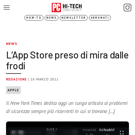
HOW-TO
NEWS
NEWSLETTER
ABBONATI
NEWS
L’App Store preso di mira dalle
frodi
REDAZIONE
| 16 MARZO 2012
APPLE
Il New York Times dedica oggi un lungo articolo ai problemi
di sicurezza sempre più ricorrenti in cui si trovano […]
0:03 /
Ad
hub
M
POWERE
1
/
2
D BY