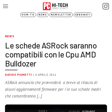
HOW-TO
NEWS
NEWSLETTER
ABBONATI
NEWS
Le schede ASRock saranno
compatibili con le Cpu AMD
Bulldozer
DAVIDE PIUMETTI
| 6 APRILE 2011
ASRock annuncia che provvederà a breve al rilascio di
alcuni aggiornamenti firmware per i le sue schede madri
che consentiranno […]
0:03 /
Ad
hub
M
POWERE