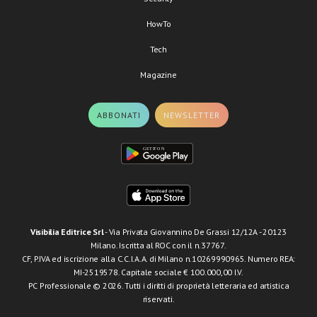
HowTo
Tech
Magazine
ABBONATI
NEWSLETTER
Visibilia Editrice Srl
- Via Privata Giovannino De Grassi 12/12A - 20123
Milano. Iscritta al ROC con il n.37767.
CF, P.IVA ed iscrizione alla C.C.I.A.A. di Milano n.10269990965. Numero REA:
MI-2519578. Capitale sociale € 100.000,00 I.V.
PC Professionale © 2026. Tutti i diritti di proprietà letteraria ed artistica
riservati.