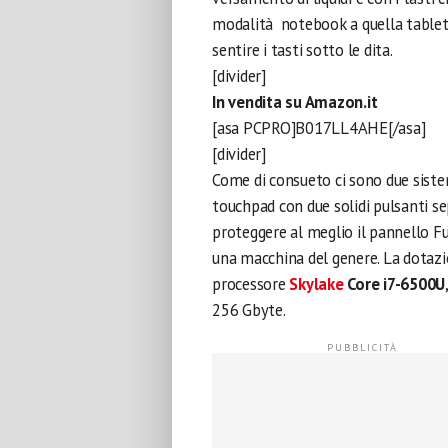
modalità notebook a quella tablet;
sentire i tasti sotto le dita.
[divider]
In vendita su Amazon.it
[asa PCPRO]B017LL4AHE[/asa]
[divider]
Come di consueto ci sono due sistem
touchpad con due solidi pulsanti sep
proteggere al meglio il pannello Fu
una macchina del genere. La dotazi
processore
Skylake
Core i7-6500U
256 Gbyte.