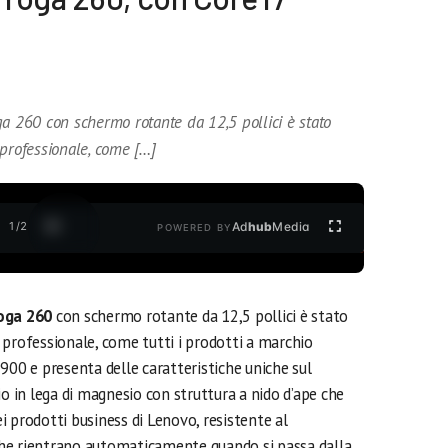
ga 260 con schermo rotante da 12,5 pollici è stato
 professionale, come […]
1
/
2
Ad
hub
Media
POWERED BY
oga 260
con schermo rotante da 12,5 pollici è stato
 professionale, come tutti i prodotti a marchio
900 e presenta delle caratteristiche uniche sul
io in lega di magnesio con struttura a nido d’ape che
dei prodotti business di Lenovo, resistente al
i che rientrano automaticamente quando si passa dalla