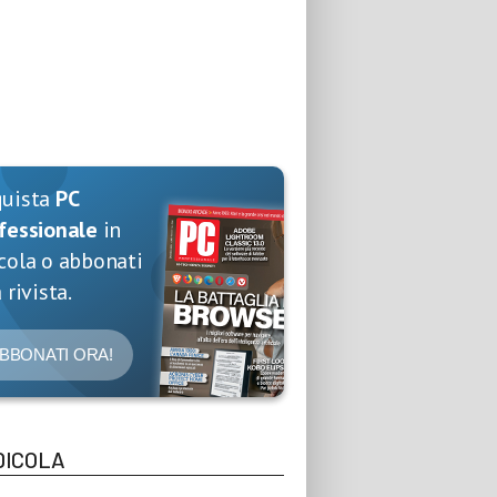
quista
PC
fessionale
in
cola o abbonati
 rivista.
BBONATI ORA!
DICOLA