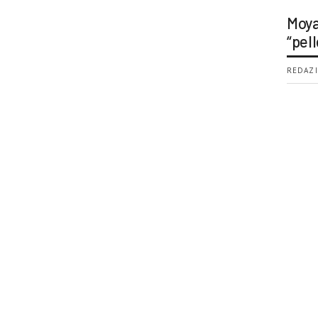
Moya
“pell
REDAZI