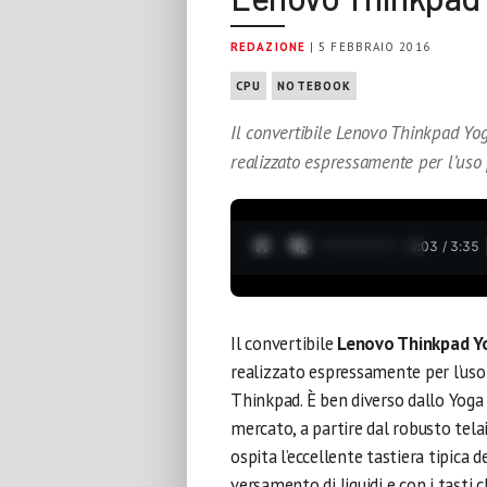
REDAZIONE
| 5 FEBBRAIO 2016
CPU
NOTEBOOK
Il convertibile Lenovo Thinkpad Yo
realizzato espressamente per l’uso
0:04 / 3:35
Il convertibile
Lenovo Thinkpad Y
realizzato espressamente per l’uso
Thinkpad. È ben diverso dallo Yoga 
mercato, a partire dal robusto tela
ospita l’eccellente tastiera tipica 
versamento di liquidi e con i tast