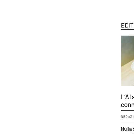
EDIT
L’AI
conn
REDAZI
Nulla 