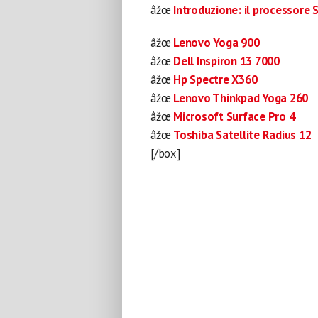
âžœ
Introduzione: il processore 
âžœ
Lenovo Yoga 900
âžœ
Dell Inspiron 13 7000
âžœ
Hp Spectre X360
âžœ
Lenovo Thinkpad Yoga 260
âžœ
Microsoft Surface Pro 4
âžœ
Toshiba Satellite Radius 12
[/box]