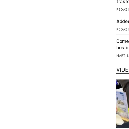
trasf
REDAZI
Addes
REDAZI
Come 
hosti
MARTIN
VID