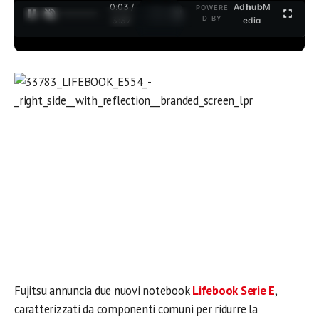
0:03 /
Ad
hub
M
POWERE
1
/
2
D BY
3:37
edia
Fujitsu annuncia due nuovi notebook
Lifebook Serie E
,
caratterizzati da componenti comuni per ridurre la