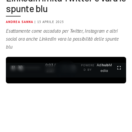
spunte blu
ANDREA SANNA
| 13 APRILE 2023
Esattamente come accaduto per Twitter, Instagram e altri
social ora anche LinkedIn vara la possibilità delle spunte
blu
0:04 /
Ad
hub
M
POWERE
1
/
2
D BY
3:37
edia