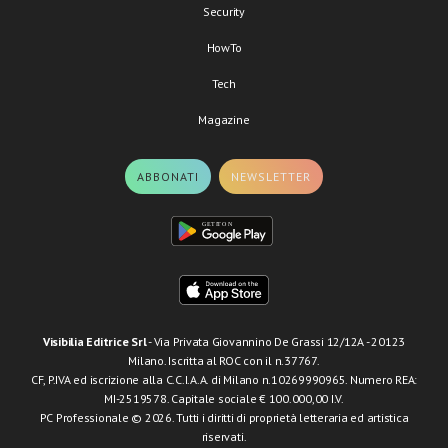
Security
HowTo
Tech
Magazine
ABBONATI
NEWSLETTER
Visibilia Editrice Srl
- Via Privata Giovannino De Grassi 12/12A - 20123
Milano. Iscritta al ROC con il n.37767.
CF, P.IVA ed iscrizione alla C.C.I.A.A. di Milano n.10269990965. Numero REA:
MI-2519578. Capitale sociale € 100.000,00 I.V.
PC Professionale © 2026. Tutti i diritti di proprietà letteraria ed artistica
riservati.