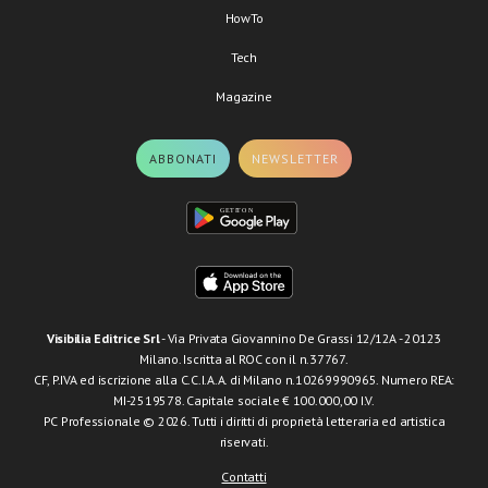
HowTo
Tech
Magazine
ABBONATI
NEWSLETTER
Visibilia Editrice Srl
- Via Privata Giovannino De Grassi 12/12A - 20123
Milano. Iscritta al ROC con il n.37767.
CF, P.IVA ed iscrizione alla C.C.I.A.A. di Milano n.10269990965. Numero REA:
MI-2519578. Capitale sociale € 100.000,00 I.V.
PC Professionale © 2026. Tutti i diritti di proprietà letteraria ed artistica
riservati.
Contatti