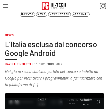
HOW-TO
NEWS
NEWSLETTER
ABBONATI
NEWS
L’Italia esclusa dal concorso
Google Android
DAVIDE PIUMETTI
| 15 NOVEMBRE 2007
Nei giorni scorsi abbiamo parlato del concorso indetto da
Google per incentivare i programmatori a familiarizzare con
la piattaforma di […]
0:03 /
Ad
hub
M
POWERE
1
/
2
D BY
3:35
edia